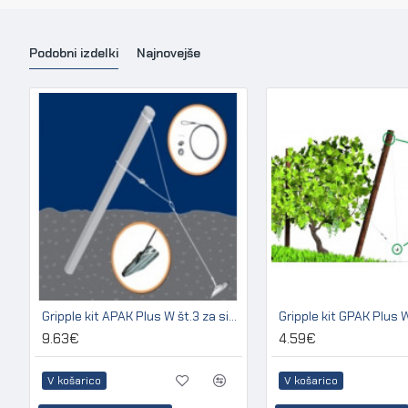
Podobni izdelki
Najnovejše
Gripple kit APAK Plus W št.3 za sidranje lesenih in betonskih stebrov
9.63€
4.59€
V košarico
V košarico