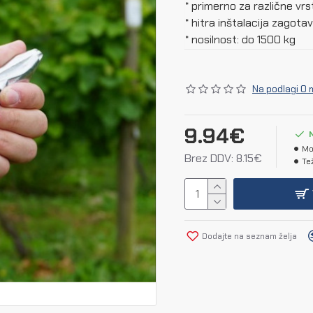
* primerno za različne vrs
* hitra inštalacija zagota
* nosilnost: do 1500 kg
Na podlagi 0 
9.94€
Mo
Brez DDV: 8.15€
Te
Dodajte na seznam želja