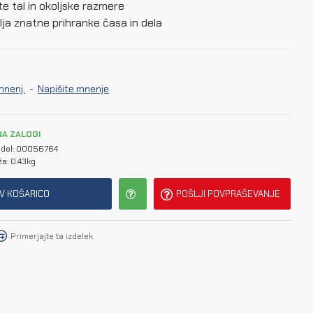
te tal in okoljske razmere
vlja znatne prihranke časa in dela
mnenj.
-
Napišite mnenje
NA ZALOGI
del:
00056764
ža:
0.43kg
V KOŠARICO
POŠLJI POVPRAŠEVANJE
Primerjajte ta izdelek