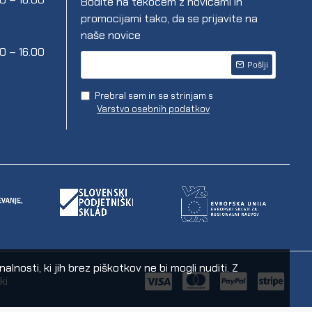
Bodite na tekočem z novicami in
promocijami tako, da se prijavite na
naše novice
00 – 16.00
Pošlji
Prebral sem in se strinjam s
Varstvo osebnih podatkov
nosti, ki jih brez piškotkov ne bi mogli nuditi. Z
ki