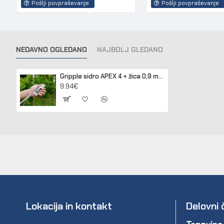
Pošlji povpraševanje
Pošlji povpraševanje
NEDAVNO OGLEDANO
NAJBOLJ GLEDANO
Gripple sidro APEX 4 + žica 0,9 m (debelina 4 mm)
9.94€
Lokacija in kontakt
Delovni 