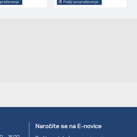
vpraševanje
Pošlji povpraševanje
Naročite se na E-novice
00 – 16.00