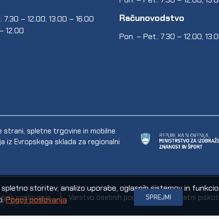
Računovodstvo
: 7.30 – 12.00, 13.00 – 16.00
 – 12.00
Pon. – Pet.: 7.30 – 12.00, 13.
trani, spletne trgovine in mobilne
ija iz Evropskega sklada za regionalni
letno storitev, analizo uporabe, oglasnih sistemov in funkcional
goji poslovanja
Varstvo osebnih podatkov
Spletni piškot
SPREJMI
i.
Pogoji poslovanja