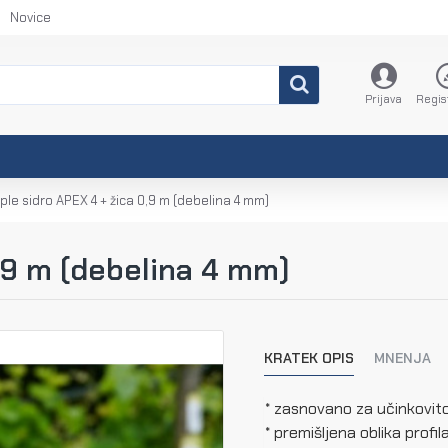
Novice
Prijava
Regis
ple sidro APEX 4 + žica 0,9 m (debelina 4 mm)
0,9 m (debelina 4 mm)
KRATEK OPIS
MNENJA
* zasnovano za učinkovito
* premišljena oblika profil