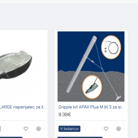
Gripple GP LARGE napenjalec za žico 3,2 - 4,2 mm (pakir. 20 kos)
Gripple kit APAK Plus M št.3 za sidranje kovinskih stebrov
9.38€
V košarico