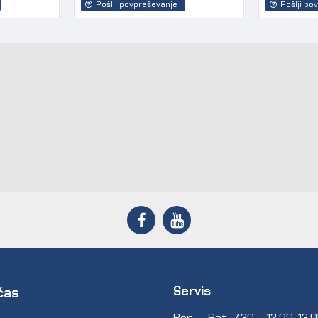
Pošlji povpraševanje
Pošlji po
Servis
čas
Pon. – Pet.: 7.30 – 12.00, 13.