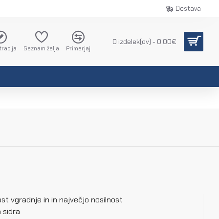
Dostava
0 izdelek(ov) - 0.00€
tracija
Seznam želja
Primerjaj
st vgradnje in in največjo nosilnost
a sidra