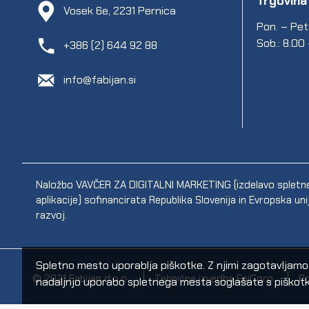
Trgovina
Vosek 6e, 2231 Pernica
Pon. – Pet.
Sob.: 8.00
+386 (2) 644 92 88
info@fabijan.si
Naložbo VAVČER ZA DIGITALNI MARKETING (izdelavo spletne s
aplikacije) sofinancirata Republika Slovenija in Evropska un
razvoj.
Spletno mesto uporablja piškotke. Z njimi zagotavljamo sp
© 2021 Fabijan d.o.o.
Tehnična izvedba EpiCoro
Po
nadaljnjo uporabo spletnega mesta soglašate s piškotk