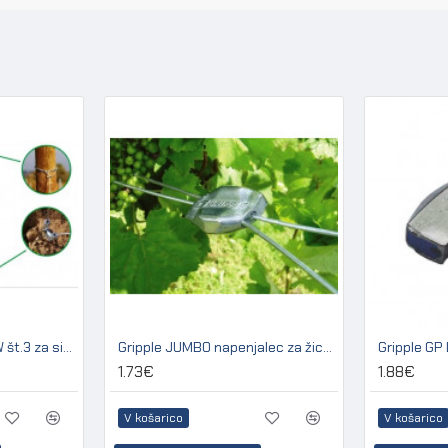
Gripple kit GPAK Plus W št.3 za sidranje lesenih in betonskih stebrov
Gripple JUMBO napenjalec za žico 2,50 - 3,15 mm (pakir. 20 kos)
1.73€
1.88€
V košarico
V košarico