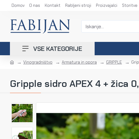
Domov
O nas
Kontakt
Rabljeni stroji
Proizvajalci
Storitve
VSE KATEGORIJE
Vinogradništvo
Armatura in opora
GRIPPLE
Grip
Gripple sidro APEX 4 + žica 