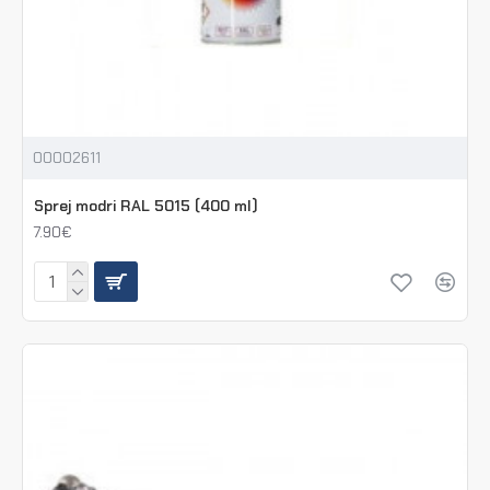
00002611
Sprej modri RAL 5015 (400 ml)
7.90€