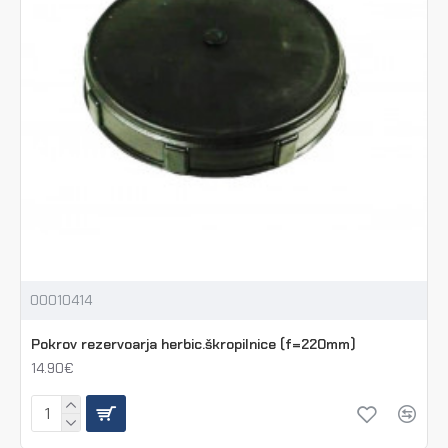
00010414
Pokrov rezervoarja herbic.škropilnice (f=220mm)
14.90€