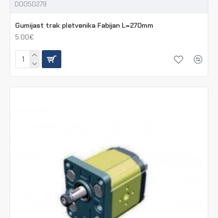
00050279
Gumijast trak pletvenika Fabijan L=270mm
5.00€