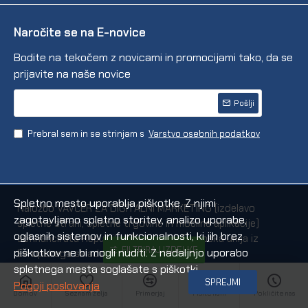
Naročite se na E-novice
Bodite na tekočem z novicami in promocijami tako, da se
prijavite na naše novice
Pošlji
Prebral sem in se strinjam s
Varstvo osebnih podatkov
Spletno mesto uporablja piškotke. Z njimi
Naložbo VAVČER ZA DIGITALNI MARKETING (izdelavo
zagotavljamo spletno storitev, analizo uporabe,
spletne strani, spletne trgovine in mobilne aplikacije)
oglasnih sistemov in funkcionalnosti, ki jih brez
sofinancirata Republika Slovenija in Evropska unija iz
FILTRIRAJ IZDELKE
piškotkov ne bi mogli nuditi. Z nadaljnjo uporabo
Evropskega sklada za regionalni razvoj.
spletnega mesta soglašate s piškotki.
SPREJMI
Pogoji poslovanja
Domov
Seznam želja
Primerjaj
Pišite nam
Pokličite nas