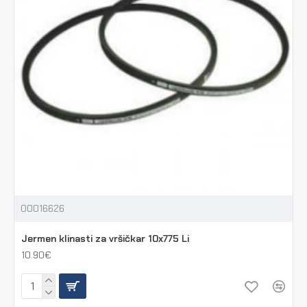
00016626
Jermen klinasti za vršičkar 10x775 Li
10.90€