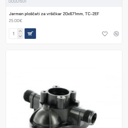
00001931
Jermen ploščati za vršičkar 20x671mm, TC-2EF
25.00€