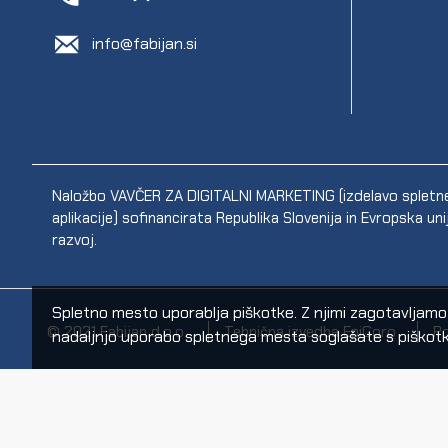
info@fabijan.si
Naložbo VAVČER ZA DIGITALNI MARKETING (izdelavo spletne s
aplikacije) sofinancirata Republika Slovenija in Evropska un
razvoj.
Spletno mesto uporablja piškotke. Z njimi zagotavljamo sp
© 2021 Fabijan d.o.o.
Tehnična izvedba EpiCoro
Po
nadaljnjo uporabo spletnega mesta soglašate s piškotk