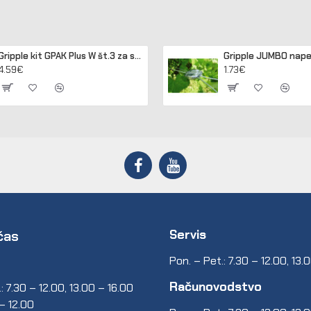
Gripple kit GPAK Plus W št.3 za sidranje lesenih in betonskih stebrov
4.59€
1.73€
Servis
čas
Pon. – Pet.: 7.30 – 12.00, 13.
Računovodstvo
: 7.30 – 12.00, 13.00 – 16.00
 – 12.00