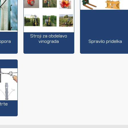
Stroji za obdelavo
opora
vinograda
Spravilo pridelka
trte