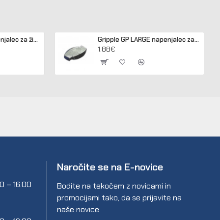
Gripple JUMBO napenjalec za žico 2,50 - 3,15 mm (pakir. 20 kos)
Gripple GP LARGE napenjalec za žico 3,2 - 4,2 mm (pakir. 20 kos)
1.88€
Naročite se na E-novice
00 – 16.00
Bodite na tekočem z novicami in
promocijami tako, da se prijavite na
naše novice