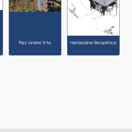
Rez vinske trte
Herbicidne škropilnice