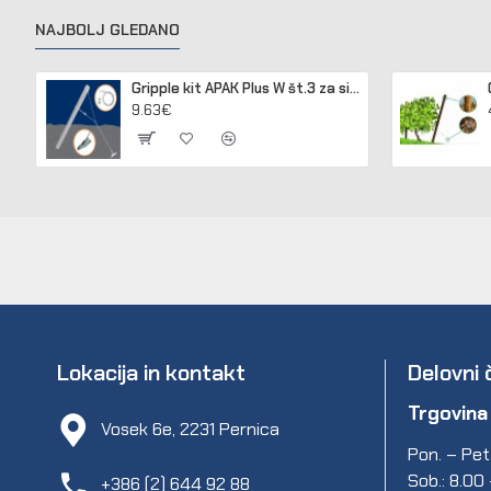
NAJBOLJ GLEDANO
Gripple kit APAK Plus W št.3 za sidranje lesenih in betonskih stebrov
9.63€
Lokacija in kontakt
Delovni 
Trgovina
Vosek 6e, 2231 Pernica
Pon. – Pet.
Sob.: 8.00
+386 (2) 644 92 88