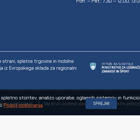
Pon. – Pet.: 7.30 – 12.00, 13.
trani, spletne trgovine in mobilne
ija iz Evropskega sklada za regionalni
letno storitev, analizo uporabe, oglasnih sistemov in funkcional
goji poslovanja
Varstvo osebnih podatkov
Spletni piškot
SPREJMI
i.
Pogoji poslovanja