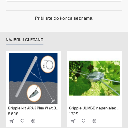
Prišli ste do konca seznama.
NAJBOLJ GLEDANO
Gripple kit APAK Plus W št.3 za sidranje lesenih in betonskih stebrov
Gripple JUMBO napenjalec za žico 2,50 - 3,15 mm (pakir. 20 kos)
9.63€
1.73€