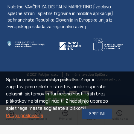
Naložbo VAVČER ZA DIGITALNI MARKETING (izdelavo
spletne strani, spletne trgovine in mobilne aplikacije)
sofinancirata Republika Slovenija in Evropska unija iz
Evropskega sklada za regionalni razvoj.
© 2021 Fabijan d.o.o.
Tehnična izvedba EpiCoro
Spletno mesto uporablja piškotke. Z njimi
Pogoji poslovanja
Varstvo osebnih podatkov
Spletni piškotki
zagotavljamo spletno storitev, analizo uporabe,
oglasnih sistemov in funkcionalnosti, ki jih brez
FILTRIRAJ IZDELKE
piškotkov ne bi mogli nuditi. Z nadaljnjo uporabo
spletnega mesta soglašate s piškotki.
SPREJMI
Pogoji poslovanja
Domov
Seznam želja
Primerjaj
Pišite nam
Pokličite nas