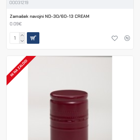
00031219
Zamašek navojni ND-30/60-13 CREAM
0.09€
NI NA ZALOGI