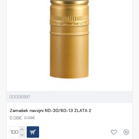
00006987
Zamašek navojni ND-30/60-13 ZLATA 2
0.08€
0.09€