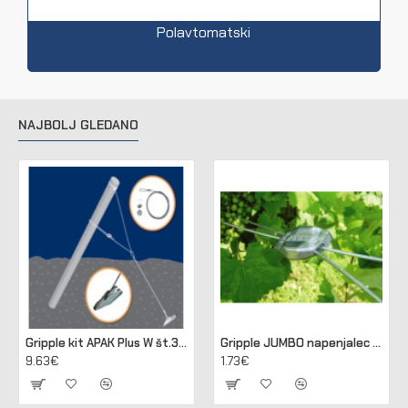
Polavtomatski
NAJBOLJ GLEDANO
Gripple kit APAK Plus W št.3 za sidranje lesenih in betonskih stebrov
Gripple JUMBO napenjalec za žico 2,50 - 3,15 mm (pakir. 20 kos)
9.63€
1.73€