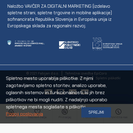
Naložbo VAVČER ZA DIGITALNI MARKETING (izdelavo
spletne strani, spletne trgovine in mobilne aplikacije)
sofinancirata Republika Slovenija in Evropska unija iz
Evropskega sklada za regionalni razvoj.
© 2021 Fabijan d.o.o.
Tehnična izvedba EpiCoro
Spletno mesto uporablja piškotke. Z njimi
Pogoji poslovanja
Varstvo osebnih podatkov
Spletni piškotki
zagotavljamo spletno storitev, analizo uporabe,
oglasnih sistemov in funkcionalnosti, ki jih brez
piškotkov ne bi mogli nuditi. Z nadaljnjo uporabo
spletnega mesta soglašate s piškotki.
SPREJMI
Pogoji poslovanja
Domov
Seznam želja
Primerjaj
Pišite nam
Pokličite nas