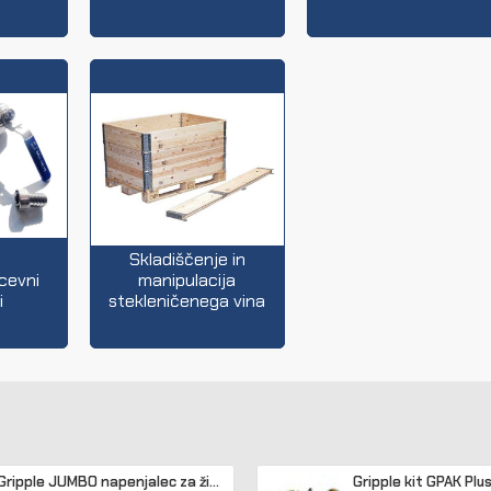
Skladiščenje in
cevni
manipulacija
i
stekleničenega vina
Gripple JUMBO napenjalec za žico 2,50 - 3,15 mm (pakir. 20 kos)