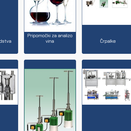
Pripomočki za analizo
edstva
vina
Črpalke