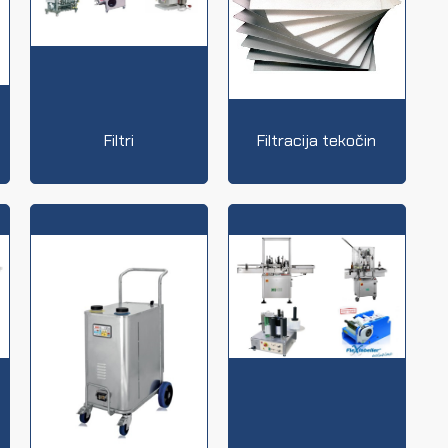
Filtri
Filtracija tekočin