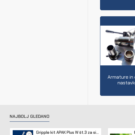
Armature in 
nastavk
NAJBOLJ GLEDANO
Gripple kit APAK Plus W št.3 za sidranje lesenih in betonskih stebrov