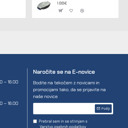
1.88€
Naročite se na E-novice
00 – 16.00
Bodite na tekočem z novicami in
promocijami tako, da se prijavite na
naše novice
00 – 16.00
Pošlji
Prebral sem in se strinjam s
Varstvo osebnih podatkov