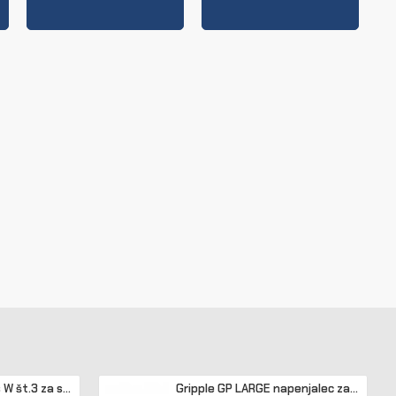
Gripple kit GPAK Plus W št.3 za sidranje lesenih in betonskih stebrov
Gripple GP LARGE napenjalec za žico 3,2 - 4,2 mm