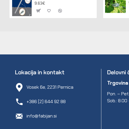
9.63€
Lokacija in kontakt
Delovni 
Trgovina
Vosek 6e, 2231 Pernica
Pon. – Pet.
Sob.: 8.00
+386 (2) 644 92 88
info@fabijan.si