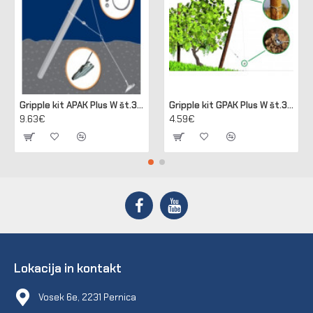
Gripple kit APAK Plus W št.3 za sidranje lesenih in betonskih stebrov
Gripple kit GPAK Plus W št.3 za sidranje lesenih in betonskih stebrov
9.63€
4.59€
Lokacija in kontakt
Vosek 6e, 2231 Pernica