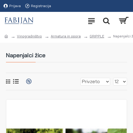
Prijava
Registracija
Vinogradništvo
Armatura in opora
GRIPPLE
Napenjalci 
Napenjalci žice