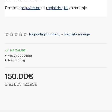
Prosimo
prijavite se
ali
registrirajte
za mnenje
Na podlagi 0 mnenj.
-
Napišite mnenje
NA ZALOGI
Model:
00004551
Teža:
0.30kg
150.00€
Brez DDV: 122.95€