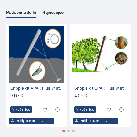
Podobni izdelki
Najnovejše
Gripple kit APAK Plus W št.3 za sidranje lesenih in betonskih stebrov
Gripple kit GPAK Plus W št.3 za sidranje lesenih in betonskih stebrov
9.63€
4.59€
V košarico
V košarico
Pošlji povpraševanje
Pošlji povpraševanje