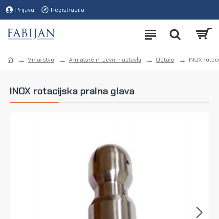
Prijava
Registracija
Vinarstvo
Armature in cevni nastavki
Ostalo
INOX rotac
INOX rotacijska pralna glava