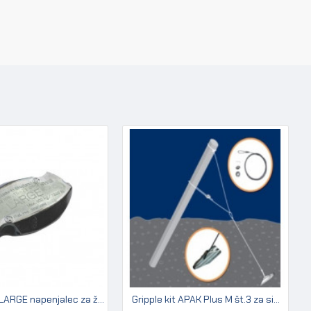
Gripple GP LARGE napenjalec za žico 3,2 - 4,2 mm (pakir. 20 kos)
Gripple kit APAK Plus M št.3 za sidranje kovinskih stebrov