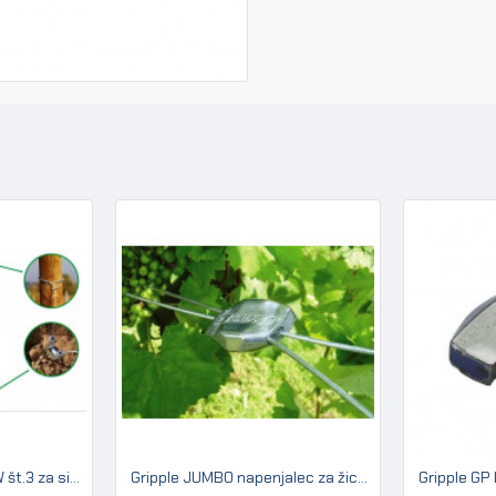
Gripple kit GPAK Plus W št.3 za sidranje lesenih in betonskih stebrov
Gripple JUMBO napenjalec za žico 2,50 - 3,15 mm (pakir. 20 kos)