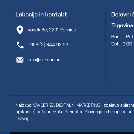
Lokacija in kontakt
Delovni 
Trgovina
Vosek 6e, 2231 Pernica
Pon. – Pet.
Sob.: 8.00
+386 (2) 644 92 88
info@fabijan.si
Naložbo VAVČER ZA DIGITALNI MARKETING (izdelavo spletne s
aplikacije) sofinancirata Republika Slovenija in Evropska un
razvoj.