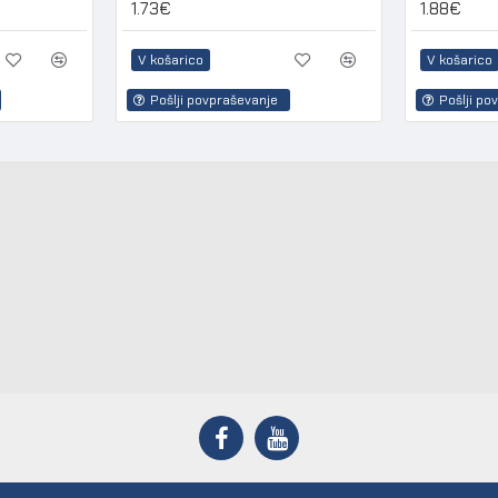
1.73€
1.88€
V košarico
V košarico
Pošlji povpraševanje
Pošlji po