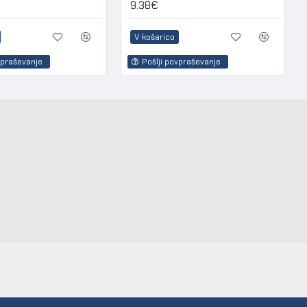
9.38€
V košarico
vpraševanje
Pošlji povpraševanje