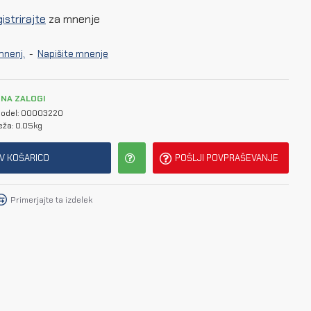
istrirajte
za mnenje
mnenj.
-
Napišite mnenje
NA ZALOGI
odel:
00003220
eža:
0.05kg
V KOŠARICO
POŠLJI POVPRAŠEVANJE
Primerjajte ta izdelek