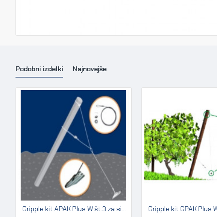
Podobni izdelki
Najnovejše
Gripple kit APAK Plus W št.3 za sidranje lesenih in betonskih stebrov