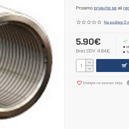
Prosimo
prijavite se
ali
reg
Na podlagi 0 
5.90€
M
Brez DDV: 4.84€
T
Dodajte na seznam želja