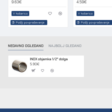
9.63€
4.59€
V košarico
V košarico
Pošlji povpraševanje
Pošlji povpraševanje
NEDAVNO OGLEDANO
NAJBOLJ GLEDANO
INOX objemka 1/2" dolga
5.90€