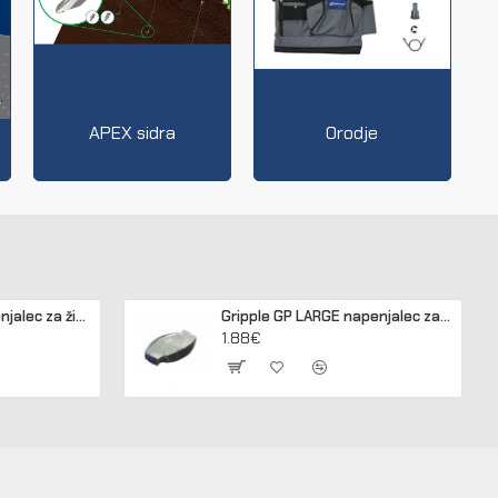
APEX sidra
Orodje
Gripple JUMBO napenjalec za žico 2,50 - 3,15 mm (pakir. 20 kos)
Gripple GP LARGE napenjalec za žico 3,2 - 4,2 mm (pakir. 20 kos)
1.88€