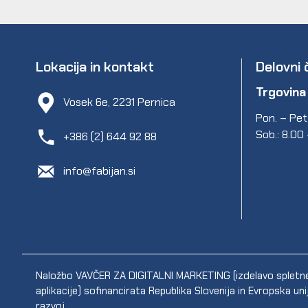
Lokacija in kontakt
Delovni 
Trgovina
Vosek 6e, 2231 Pernica
Pon. – Pet.
Sob.: 8.00
+386 (2) 644 92 88
info@fabijan.si
Naložbo VAVČER ZA DIGITALNI MARKETING (izdelavo spletne s
aplikacije) sofinancirata Republika Slovenija in Evropska un
razvoj.