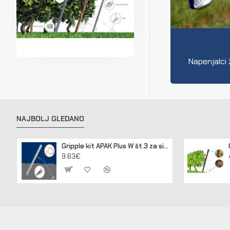
Napenjalci 
NAJBOLJ GLEDANO
Gripple kit APAK Plus W št.3 za sidranje lesenih in betonskih stebrov
9.63€