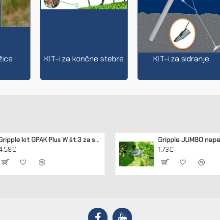
žice
KIT-i za končne stebre
KIT-i za sidranje
Gripple kit GPAK Plus W št.3 za sidranje lesenih in betonskih stebrov
4.59€
1.73€