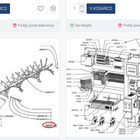
RICO
V KOŠARICO
Pošlji povpraševanje
Vprašajte
Pošlji po