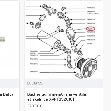
00016159
a Delta
Bucher gumi membrana ventila
stiskalnice XPF (352616)
270.00€