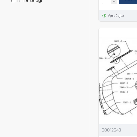
Ni na zalogi
Vprašajte
00012543