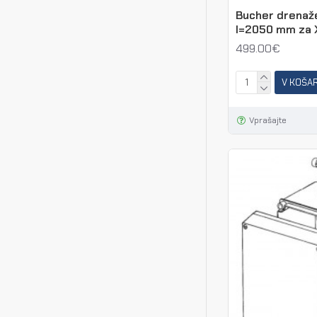
Bucher drenaže
l=2050 mm za 
499.00€
V KOŠA
Vprašajte