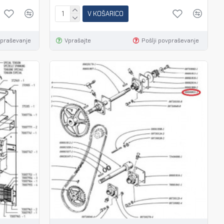
V KOŠARICO
vpraševanje
Vprašajte
Pošlji povpraševanje