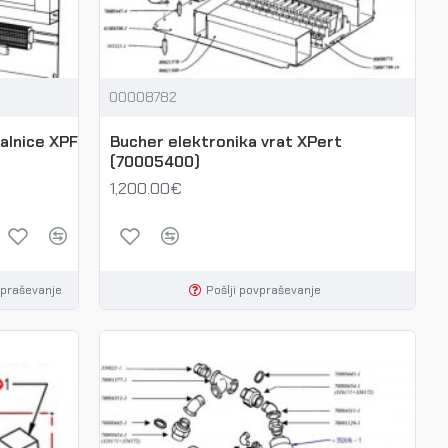
00008782
alnice XPF
Bucher elektronika vrat XPert
(70005400)
1,200.00€
vpraševanje
Pošlji povpraševanje