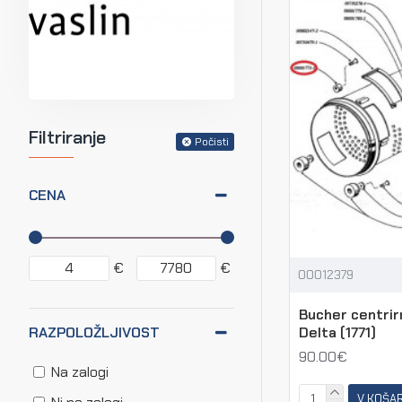
Filtriranje
Počisti
CENA
€
€
00012379
Bucher centrirn
Delta (1771)
RAZPOLOŽLJIVOST
90.00€
Na zalogi
V KOŠA