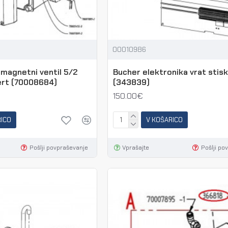
00010986
magnetni ventil 5/2
Bucher elektronika vrat stisk
ert (70008684)
(343839)
150.00€
RICO
V KOŠARICO
Pošlji povpraševanje
Vprašajte
Pošlji po