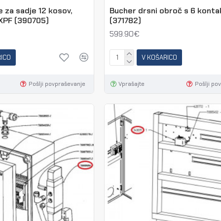
 za sadje 12 kosov,
Bucher drsni obroč s 6 konta
XPF (390705)
(371782)
599.90€
RICO
V KOŠARICO
Pošlji povpraševanje
Vprašajte
Pošlji po