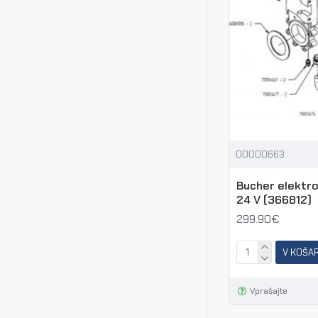
00000663
Bucher elektro
24 V (366812)
299.90€
V KOŠA
Vprašajte