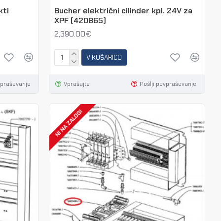
kti
Bucher električni cilinder kpl. 24V za
XPF (420865)
2,390.00€
V KOŠARICO
vpraševanje
Vprašajte
Pošlji povpraševanje
NI NA ZALOGI