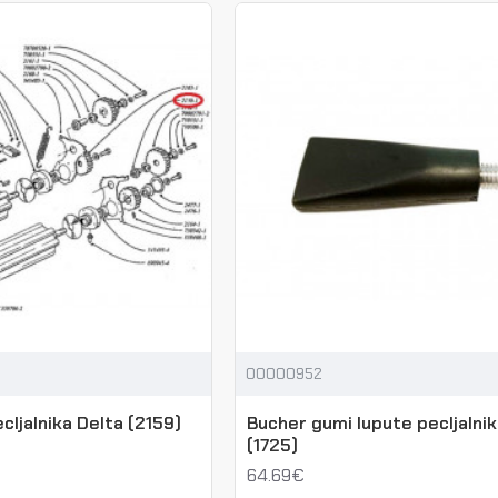
00000952
cljalnika Delta (2159)
Bucher gumi lupute pecljalnik
(1725)
64.69€