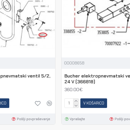
00008658
pnevmatski ventil 5/2,
Bucher elektropnevmatski ven
24 V (366818)
360.00€
RICO
V KOŠARICO
Pošlji povpraševanje
Vprašajte
Pošlji po