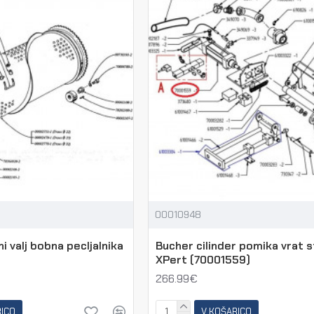
00010948
i valj bobna pecljalnika
Bucher cilinder pomika vrat s
XPert (70001559)
266.99€
RICO
V KOŠARICO