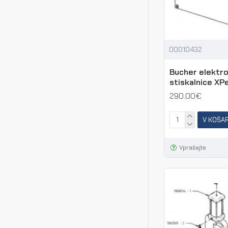
00010432
Bucher elektro
stiskalnice XP
290.00€
V KOŠA
Vprašajte