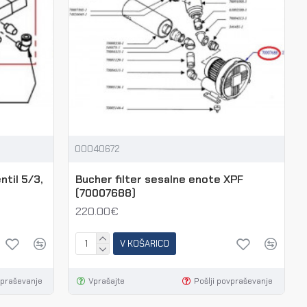
00040672
til 5/3,
Bucher filter sesalne enote XPF
(70007688)
220.00€
V KOŠARICO
vpraševanje
Vprašajte
Pošlji povpraševanje