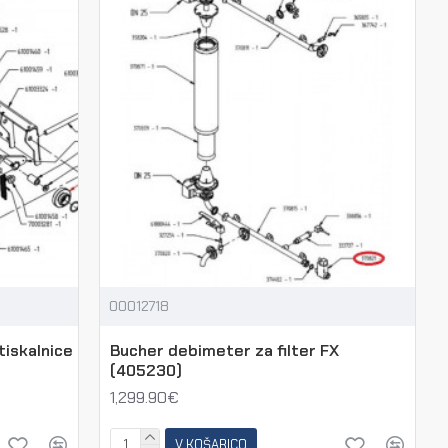
00012718
tiskalnice
Bucher debimeter za filter FX
(405230)
1,299.90€
V KOŠARICO