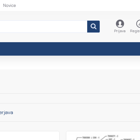
Novice
Prijava
Regis
erjava