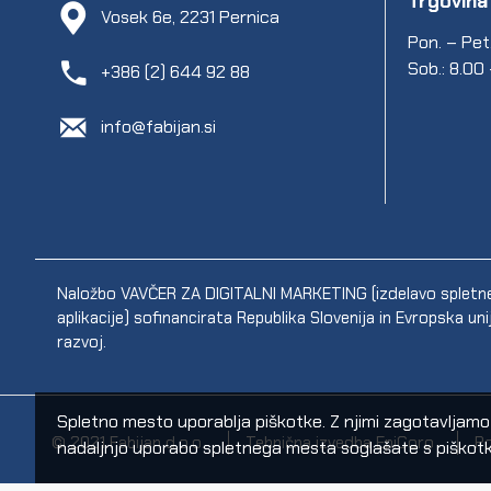
Trgovina
Vosek 6e, 2231 Pernica
Pon. – Pet.
Sob.: 8.00
+386 (2) 644 92 88
info@fabijan.si
Naložbo VAVČER ZA DIGITALNI MARKETING (izdelavo spletne s
aplikacije) sofinancirata Republika Slovenija in Evropska un
razvoj.
Spletno mesto uporablja piškotke. Z njimi zagotavljamo sp
© 2021 Fabijan d.o.o.
Tehnična izvedba EpiCoro
Po
nadaljnjo uporabo spletnega mesta soglašate s piškotk