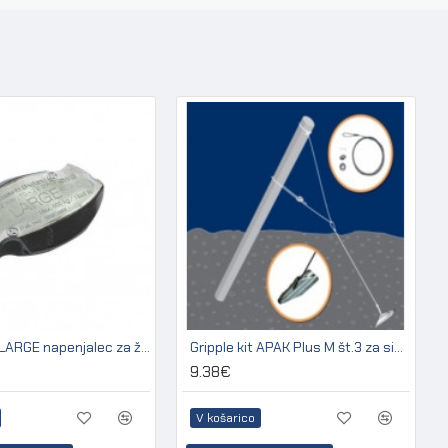
Gripple GP LARGE napenjalec za žico 3,2 - 4,2 mm
Gripple kit APAK Plus M št.3 za sidranje kovinskih stebrov
9.38€
V košarico