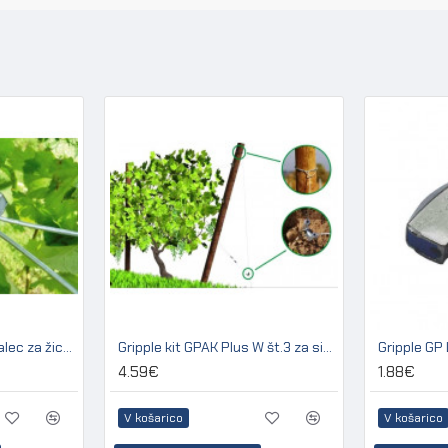
Gripple JUMBO napenjalec za žico 2,50 - 3,15 mm (pakir. 20 kos)
Gripple kit GPAK Plus W št.3 za sidranje lesenih in betonskih stebrov
4.59€
1.88€
V košarico
V košarico