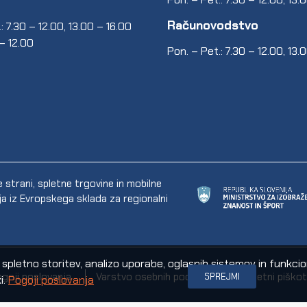
Računovodstvo
: 7.30 – 12.00, 13.00 – 16.00
 – 12.00
Pon. – Pet.: 7.30 – 12.00, 13.
trani, spletne trgovine in mobilne
ija iz Evropskega sklada za regionalni
letno storitev, analizo uporabe, oglasnih sistemov in funkcional
goji poslovanja
Varstvo osebnih podatkov
Spletni piškot
SPREJMI
i.
Pogoji poslovanja