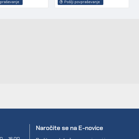
vpraševanje
Pošlji povpraševanje
Naročite se na E-novice
00 – 16.00