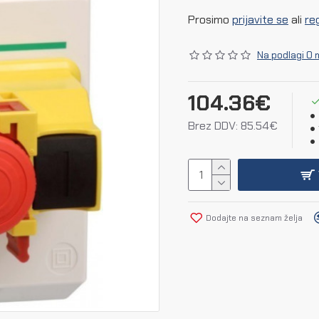
Prosimo
prijavite se
ali
reg
Na podlagi 0 
104.36€
Brez DDV: 85.54€
Dodajte na seznam želja