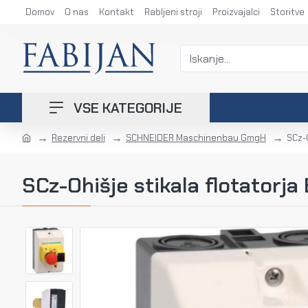
Domov
O nas
Kontakt
Rabljeni stroji
Proizvajalci
Storitve
VSE KATEGORIJE
Rezervni deli
SCHNEIDER Maschinenbau GmgH
SCz-O
SCz-Ohišje stikala flotatorja