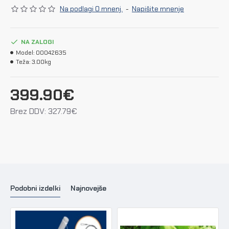
Na podlagi 0 mnenj.
-
Napišite mnenje
NA ZALOGI
Model:
00042635
Teža:
3.00kg
399.90€
Brez DDV: 327.79€
Podobni izdelki
Najnovejše