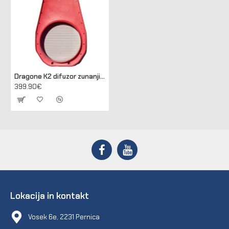
Dragone K2 difuzor zunanji 700 enojni/notranji 700 dvojni ventilator
399.90€
Lokacija in kontakt
Vosek 6e, 2231 Pernica