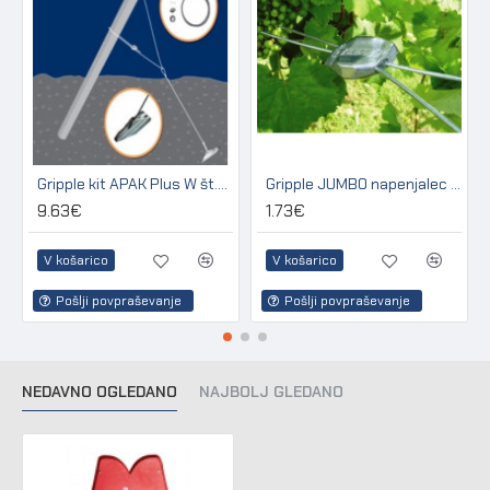
Gripple kit APAK Plus W št.3 za sidranje lesenih in betonskih stebrov
Gripple JUMBO napenjalec za žico 2,50 - 3,15 mm (pakir. 20 kos)
9.63€
1.73€
V košarico
V košarico
Pošlji povpraševanje
Pošlji povpraševanje
NEDAVNO OGLEDANO
NAJBOLJ GLEDANO