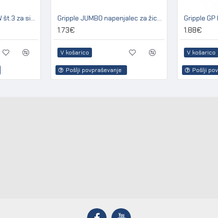
Gripple kit GPAK Plus W št.3 za sidranje lesenih in betonskih stebrov
Gripple JUMBO napenjalec za žico 2,50 - 3,15 mm (pakir. 20 kos)
1.73€
1.88€
V košarico
V košarico
Pošlji povpraševanje
Pošlji po