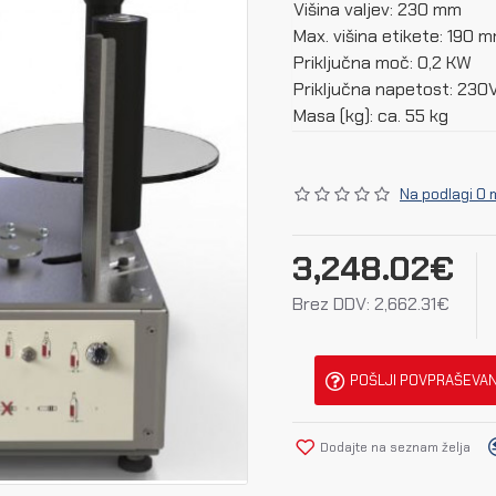
Višina valjev: 230 mm
Max. višina etikete: 190 
Priključna moč: 0,2 KW
Priključna napetost: 23
Masa (kg): ca. 55 kg
Na podlagi 0 
3,248.02€
Brez DDV: 2,662.31€
POŠLJI POVPRAŠEVA
Dodajte na seznam želja