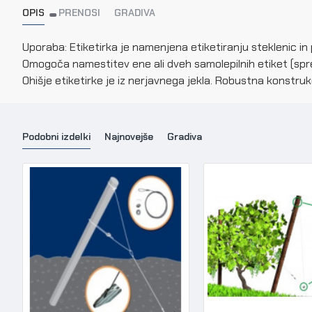
OPIS
PRENOSI
GRADIVA
Uporaba: Etiketirka je namenjena etiketiranju steklenic in
Omogoča namestitev ene ali dveh samolepilnih etiket (spreda
Ohišje etiketirke je iz nerjavnega jekla. Robustna konstru
Podobni izdelki
Najnovejše
Gradiva