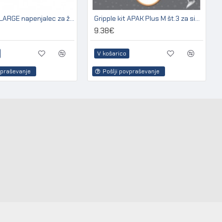
Gripple GP LARGE napenjalec za žico 3,2 - 4,2 mm (pakir. 20 kos)
Gripple kit APAK Plus M št.3 za sidranje kovinskih stebrov
9.38€
V košarico
vpraševanje
Pošlji povpraševanje