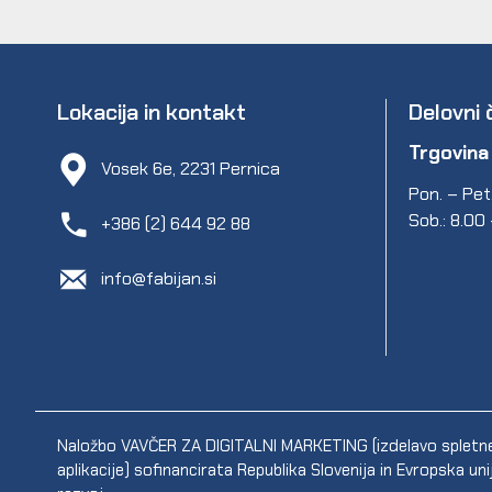
Lokacija in kontakt
Delovni 
Trgovina
Vosek 6e, 2231 Pernica
Pon. – Pet.
Sob.: 8.00
+386 (2) 644 92 88
info@fabijan.si
Naložbo VAVČER ZA DIGITALNI MARKETING (izdelavo spletne s
aplikacije) sofinancirata Republika Slovenija in Evropska un