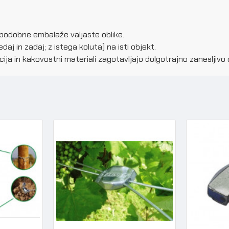
 podobne embalaže valjaste oblike.
j in zadaj; z istega koluta) na isti objekt.
kcija in kakovostni materiali zagotavljajo dolgotrajno zaneslji