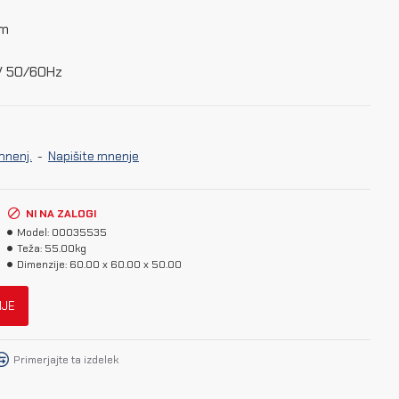
mm
0V 50/60Hz
mnenj.
-
Napišite mnenje
NI NA ZALOGI
Model:
00035535
Teža:
55.00kg
Dimenzije:
60.00 x 60.00 x 50.00
NJE
Primerjajte ta izdelek