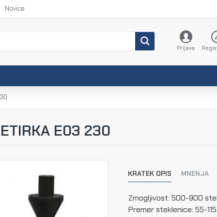
Novice
Prijava
Regis
230
ETIRKA E03 230
KRATEK OPIS
MNENJA
Zmogljivost: 500-900 stek
Premer steklenice: 55-11