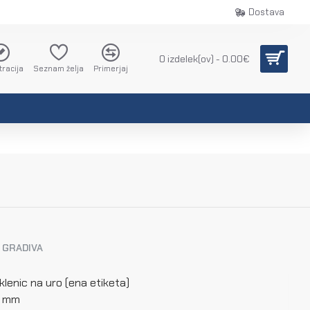
Dostava
0 izdelek(ov) - 0.00€
tracija
Seznam želja
Primerjaj
GRADIVA
lenic na uro (ena etiketa)
5 mm