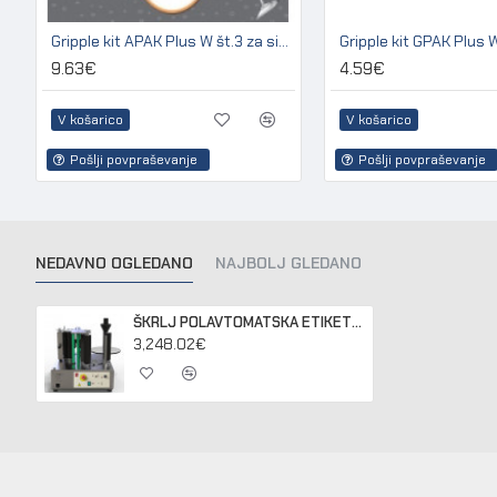
Gripple kit APAK Plus W št.3 za sidranje lesenih in betonskih stebrov
9.63€
4.59€
V košarico
V košarico
Pošlji povpraševanje
Pošlji povpraševanje
NEDAVNO OGLEDANO
NAJBOLJ GLEDANO
ŠKRLJ POLAVTOMATSKA ETIKETIRKA E03 230
3,248.02€