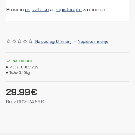
Prosimo
prijavite se
ali
registrirajte
za mnenje
Na podlagi 0 mnenj.
-
Napišite mnenje
NA ZALOGI
Model:
00031209
Teža:
0.40kg
29.99€
Brez DDV: 24.58€