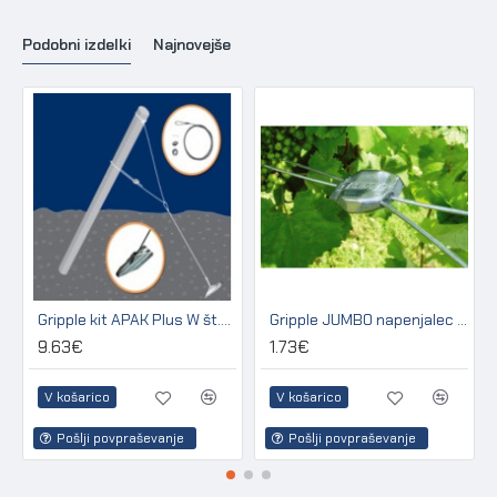
Podobni izdelki
Najnovejše
Gripple kit APAK Plus W št.3 za sidranje lesenih in betonskih stebrov
Gripple JUMBO napenjalec za žico 2,50 - 3,15 mm (pakir. 20 kos)
9.63€
1.73€
V košarico
V košarico
Pošlji povpraševanje
Pošlji povpraševanje