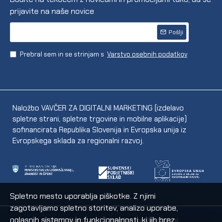
prijavite na naše novice
Pošlji
Prebral sem in se strinjam s
Varstvo osebnih podatkov
Naložbo VAVČER ZA DIGITALNI MARKETING (izdelavo
spletne strani, spletne trgovine in mobilne aplikacije)
sofinancirata Republika Slovenija in Evropska unija iz
Evropskega sklada za regionalni razvoj.
Spletno mesto uporablja piškotke. Z njimi
zagotavljamo spletno storitev, analizo uporabe,
oglasnih sistemov in funkcionalnosti, ki jih brez
© 2021 Fabijan d.o.o.
Tehnična izvedba EpiCoro