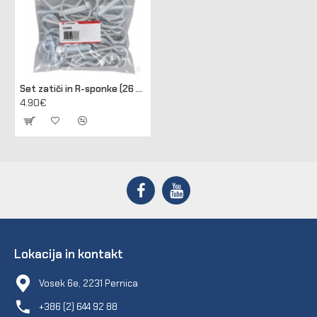
Set zatiči in R-sponke (26 kos)
4.90€
Lokacija in kontakt
Vosek 6e, 2231 Pernica
+386 (2) 644 92 88