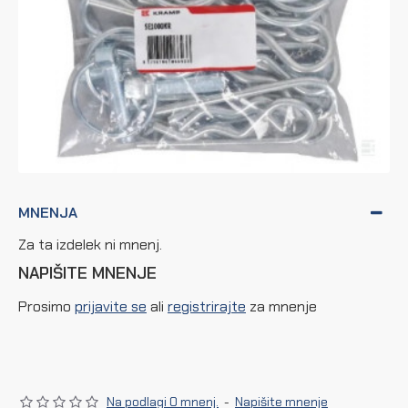
MNENJA
Za ta izdelek ni mnenj.
NAPIŠITE MNENJE
Prosimo
prijavite se
ali
registrirajte
za mnenje
Na podlagi 0 mnenj.
-
Napišite mnenje