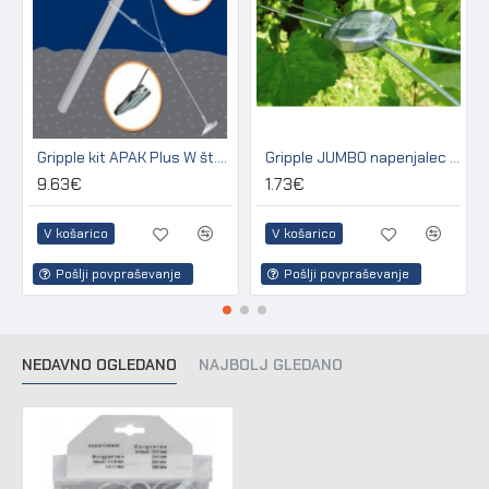
Gripple kit APAK Plus W št.3 za sidranje lesenih in betonskih stebrov
Gripple JUMBO napenjalec za žico 2,50 - 3,15 mm (pakir. 20 kos)
9.63€
1.73€
V košarico
V košarico
Pošlji povpraševanje
Pošlji povpraševanje
NEDAVNO OGLEDANO
NAJBOLJ GLEDANO