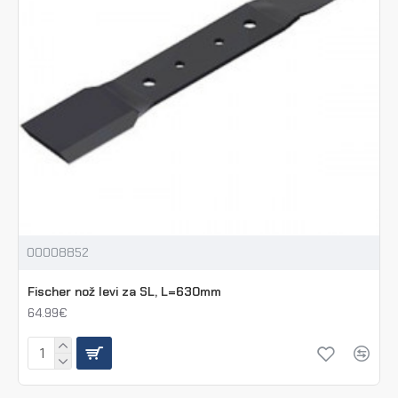
00008852
Fischer nož levi za SL, L=630mm
64.99€