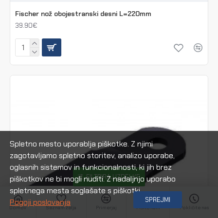
Fischer nož obojestranski desni L=220mm
39.90€
Spletno mesto uporablja piškotke. Z njimi
zagotavljamo spletno storitev, analizo uporabe,
oglasnih sistemov in funkcionalnosti, ki jih brez
FILTRIRAJ IZDELKE
piškotkov ne bi mogli nuditi. Z nadaljnjo uporabo
spletnega mesta soglašate s piškotki.
SPREJMI
Pogoji poslovanja
Domov
Seznam želja
Primerjaj
Pišite nam
Pokličite nas