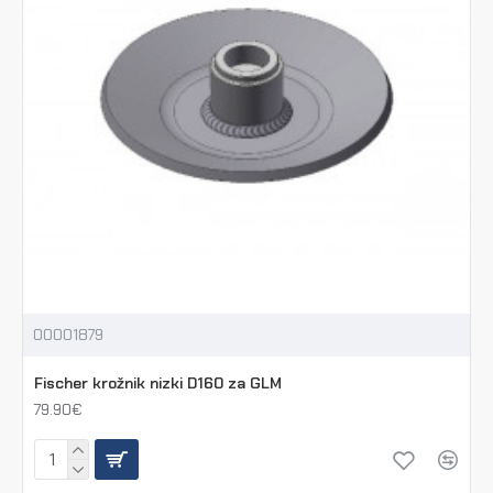
00001879
Fischer krožnik nizki D160 za GLM
79.90€