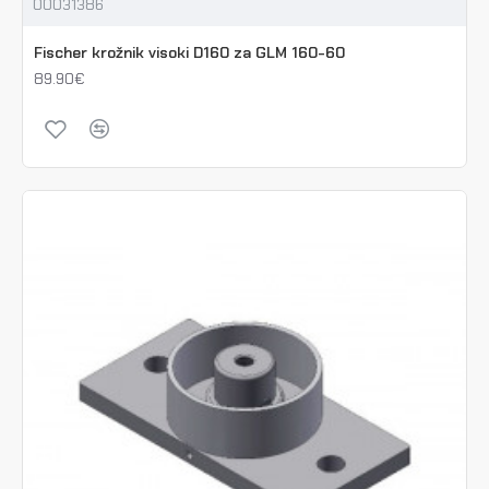
00031386
Fischer krožnik visoki D160 za GLM 160-60
89.90€