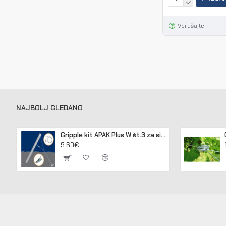
Vprašajte
NAJBOLJ GLEDANO
Gripple kit APAK Plus W št.3 za sidranje lesenih in betonskih stebrov
9.63€