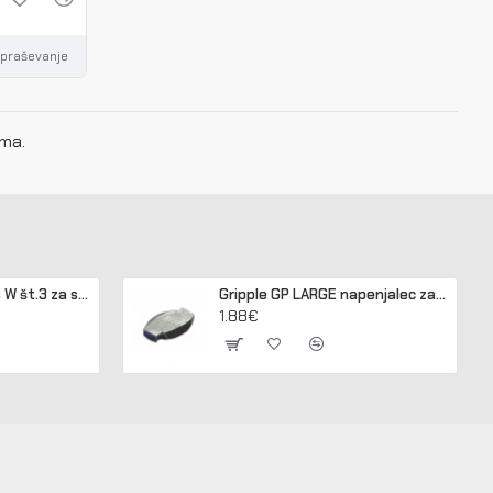
vpraševanje
ama.
Gripple kit GPAK Plus W št.3 za sidranje lesenih in betonskih stebrov
Gripple GP LARGE napenjalec za žico 3,2 - 4,2 mm
1.88€