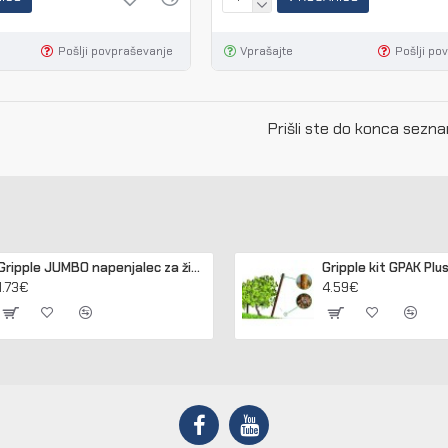
Pošlji povpraševanje
Vprašajte
Pošlji po
Prišli ste do konca sezn
Gripple JUMBO napenjalec za žico 2,50 - 3,15 mm (pakir. 20 kos)
1.73€
4.59€