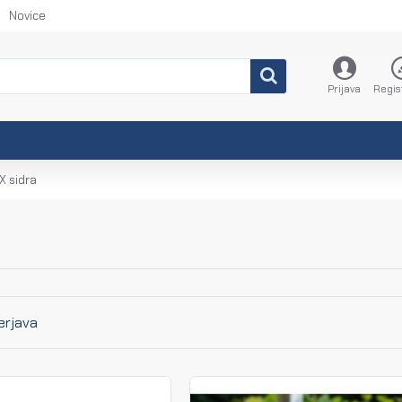
Novice
Prijava
Regis
X sidra
erjava