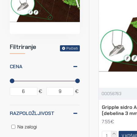
Filtriranje
Počisti
CENA
€
€
00056763
Gripple sidro A
(debelina 3 m
RAZPOLOŽLJIVOST
7.55€
Na zalogi
V KOŠA