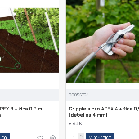
00056764
PEX 3 + žica 0,9 m
Gripple sidro APEX 4 + žica 0
m)
(debelina 4 mm)
9.94€
RICO
V KOŠARICO