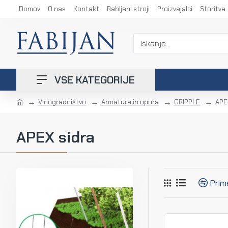
Domov
O nas
Kontakt
Rabljeni stroji
Proizvajalci
Storitve
VSE KATEGORIJE
Vinogradništvo
Armatura in opora
GRIPPLE
APE
APEX sidra
Prim