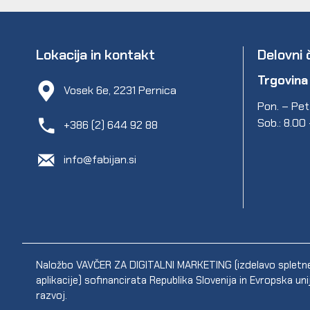
Lokacija in kontakt
Delovni 
Trgovina
Vosek 6e, 2231 Pernica
Pon. – Pet.
Sob.: 8.00
+386 (2) 644 92 88
info@fabijan.si
Naložbo VAVČER ZA DIGITALNI MARKETING (izdelavo spletne s
aplikacije) sofinancirata Republika Slovenija in Evropska un
razvoj.