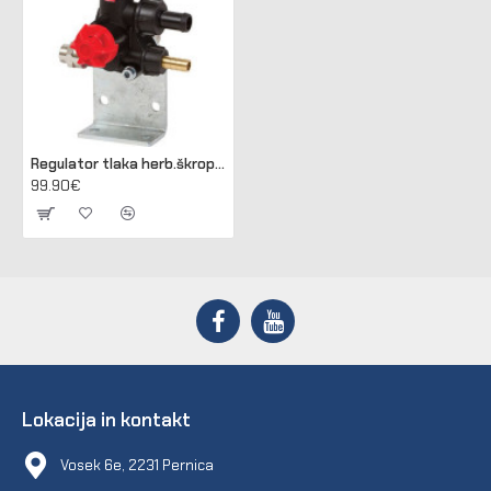
Regulator tlaka herb.škrop. VR 20S brez manometra
99.90€
Lokacija in kontakt
Vosek 6e, 2231 Pernica