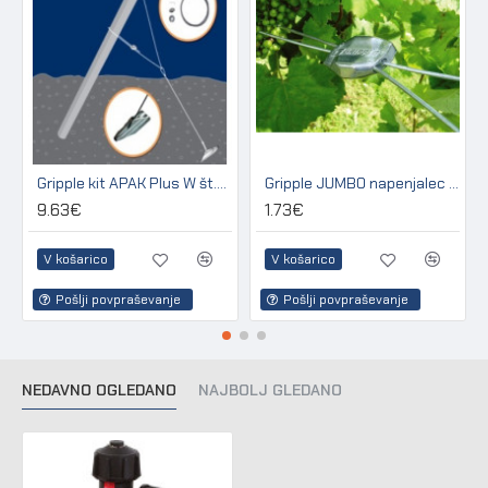
Gripple kit APAK Plus W št.3 za sidranje lesenih in betonskih stebrov
Gripple JUMBO napenjalec za žico 2,50 - 3,15 mm (pakir. 20 kos)
9.63€
1.73€
V košarico
V košarico
Pošlji povpraševanje
Pošlji povpraševanje
NEDAVNO OGLEDANO
NAJBOLJ GLEDANO