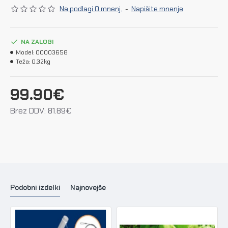
Na podlagi 0 mnenj.
-
Napišite mnenje
NA ZALOGI
Model:
00003658
Teža:
0.32kg
99.90€
Brez DDV: 81.89€
Podobni izdelki
Najnovejše