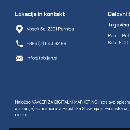
Lokacija in kontakt
Delovni 
Trgovina
Vosek 6e, 2231 Pernica
Pon. – Pet.
Sob.: 8.00
+386 (2) 644 92 88
info@fabijan.si
Naložbo VAVČER ZA DIGITALNI MARKETING (izdelavo spletne s
aplikacije) sofinancirata Republika Slovenija in Evropska un
razvoj.