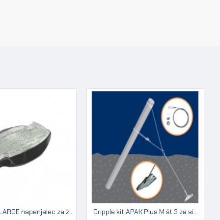
Gripple GP LARGE napenjalec za žico 3,2 - 4,2 mm
Gripple kit APAK Plus M št.3 za sidranje kovinskih stebrov