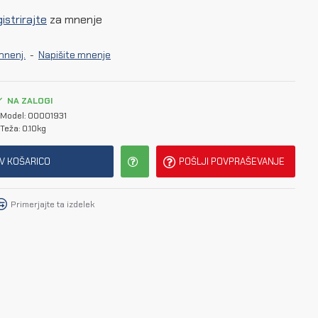
istrirajte
za mnenje
mnenj.
-
Napišite mnenje
NA ZALOGI
Model:
00001931
Teža:
0.10kg
V KOŠARICO
POŠLJI POVPRAŠEVANJE
Primerjajte ta izdelek