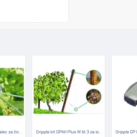
Gripple JUMBO napenjalec za žico 2,50 - 3,15 mm (pakir. 20 kos)
Gripple kit GPAK Plus W št.3 za sidranje lesenih in betonskih stebrov