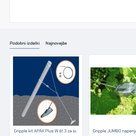
Podobni izdelki
Najnovejše
Gripple kit APAK Plus W št.3 za sidranje lesenih in betonskih stebrov