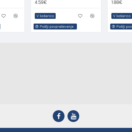
4.59€
1.88€
V košarico
V košarico
Pošlji povpraševanje
Pošlji po