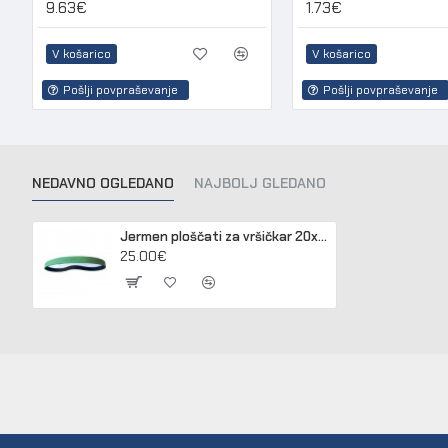
9.63€
1.73€
V košarico
V košarico
Pošlji povpraševanje
Pošlji povpraševanje
NEDAVNO OGLEDANO
NAJBOLJ GLEDANO
Jermen ploščati za vršičkar 20x671mm, TC-2EF
25.00€