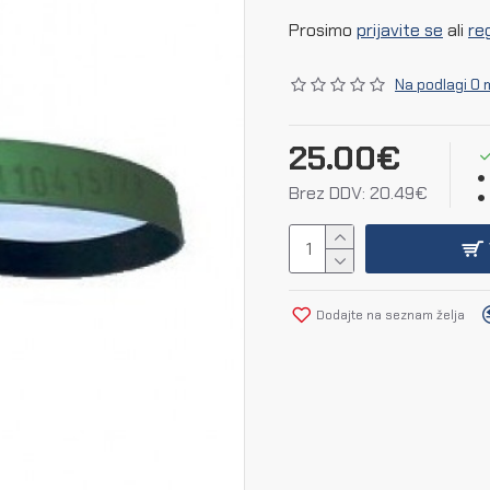
Prosimo
prijavite se
ali
reg
Na podlagi 0 
25.00€
Brez DDV: 20.49€
Dodajte na seznam želja