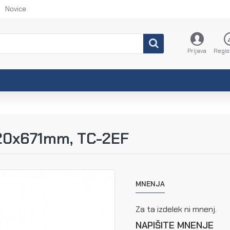
Novice
Prijava
Regis
 20x671mm, TC-2EF
MNENJA
Za ta izdelek ni mnenj.
NAPIŠITE MNENJE