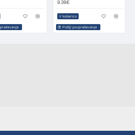
9.38€
V košarico
vpraševanje
Pošlji povpraševanje