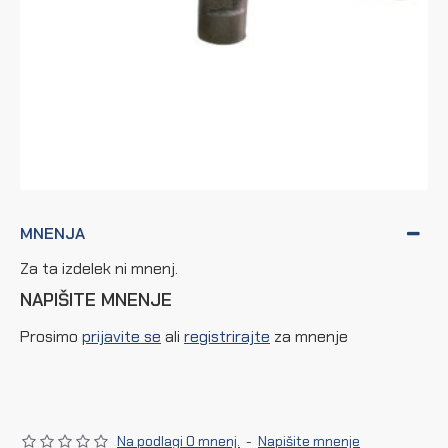
MNENJA
Za ta izdelek ni mnenj.
NAPIŠITE MNENJE
Prosimo
prijavite se
ali
registrirajte
za mnenje
Na podlagi 0 mnenj.
-
Napišite mnenje