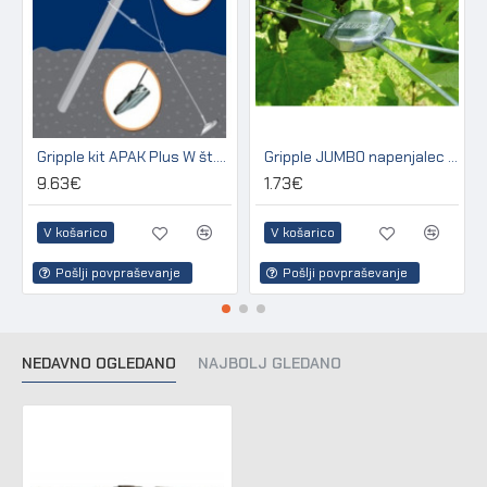
Gripple kit APAK Plus W št.3 za sidranje lesenih in betonskih stebrov
Gripple JUMBO napenjalec za žico 2,50 - 3,15 mm (pakir. 20 kos)
9.63€
1.73€
V košarico
V košarico
Pošlji povpraševanje
Pošlji povpraševanje
NEDAVNO OGLEDANO
NAJBOLJ GLEDANO