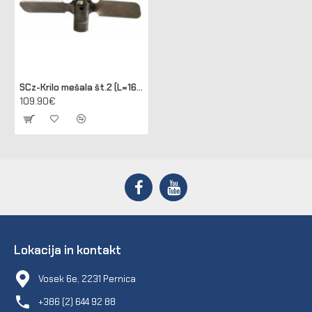
SCz-Krilo mešala št.2 (L=163mm)
109.90€
Lokacija in kontakt
Vosek 6e, 2231 Pernica
+386 (2) 644 92 88