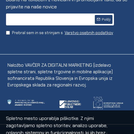
prijavite na naše novice
Pošlji
Prebral sem in se strinjam s
Varstvo osebnih podatkov
Naložbo VAVČER ZA DIGITALNI MARKETING (izdelavo
spletne strani, spletne trgovine in mobilne aplikacije)
sofinancirata Republika Slovenija in Evropska unija iz
Evropskega sklada za regionalni razvoj.
Spletno mesto uporablja piškotke. Z njimi
zagotavljamo spletno storitev, analizo uporabe,
oglasnih sistemov in funkcionalnosti, ki jih brez
© 2021 Fabijan d.o.o.
Tehnična izvedba EpiCoro