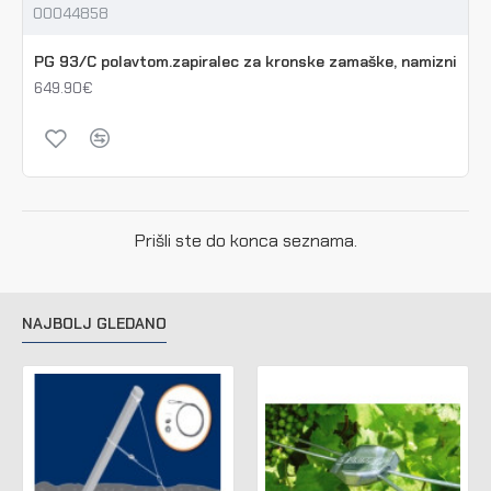
00044858
PG 93/C polavtom.zapiralec za kronske zamaške, namizni
649.90€
Prišli ste do konca seznama.
NAJBOLJ GLEDANO