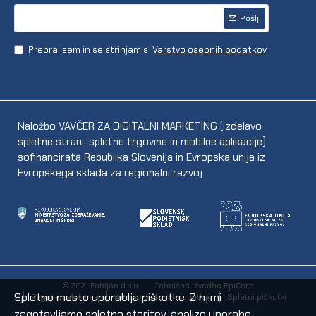
Pošlji
Prebral sem in se strinjam s
Varstvo osebnih podatkov
Naložbo VAVČER ZA DIGITALNI MARKETING (izdelavo
spletne strani, spletne trgovine in mobilne aplikacije)
sofinancirata Republika Slovenija in Evropska unija iz
Evropskega sklada za regionalni razvoj.
© 2021 Fabijan d.o.o.
Tehnična izvedba EpiCoro
Spletno mesto uporablja piškotke. Z njimi
Pogoji poslovanja
Varstvo osebnih podatkov
Spletni piškotki
zagotavljamo spletno storitev, analizo uporabe,