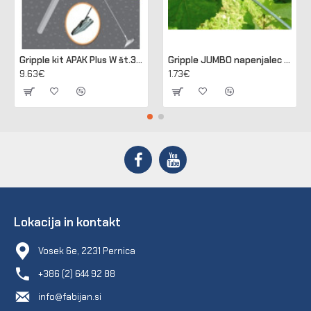
Gripple kit APAK Plus W št.3 za sidranje lesenih in betonskih stebrov
Gripple JUMBO napenjalec za žico 2,50 - 3,15 mm (pakir. 20 kos)
9.63€
1.73€
Lokacija in kontakt
Vosek 6e, 2231 Pernica
+386 (2) 644 92 88
info@fabijan.si