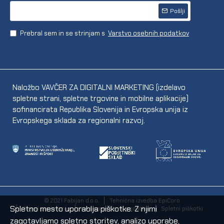
Pošlji
Prebral sem in se strinjam s
Varstvo osebnih podatkov
Naložbo VAVČER ZA DIGITALNI MARKETING (izdelavo
spletne strani, spletne trgovine in mobilne aplikacije)
sofinancirata Republika Slovenija in Evropska unija iz
Evropskega sklada za regionalni razvoj.
© 2021 Fabijan d.o.o.
Tehnična izvedba EpiCoro
Spletno mesto uporablja piškotke. Z njimi
Pogoji poslovanja
Varstvo osebnih podatkov
Spletni piškotki
zagotavljamo spletno storitev, analizo uporabe,