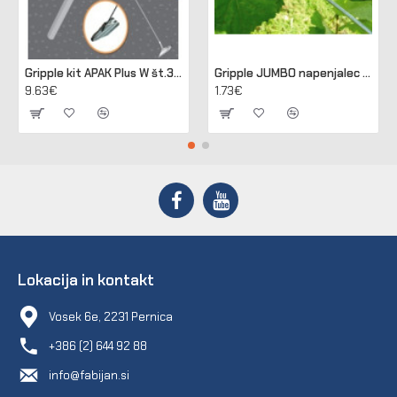
Gripple kit APAK Plus W št.3 za sidranje lesenih in betonskih stebrov
Gripple JUMBO napenjalec za žico 2,50 - 3,15 mm (pakir. 20 kos)
9.63€
1.73€
Lokacija in kontakt
Vosek 6e, 2231 Pernica
+386 (2) 644 92 88
info@fabijan.si