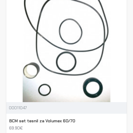
00011047
BCM set tesnil za Volumex 60/70
69.90€