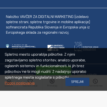
Naložbo VAVČER ZA DIGITALNI MARKETING (izdelavo
spletne strani, spletne trgovine in mobilne aplikacije)
sofinancirata Republika Slovenija in Evropska unija iz
Evropskega sklada za regionalni razvoj.
Spletno mesto uporablja piškotke. Z njimi
zagotavljamo spletno storitev, analizo uporabe,
oglasnih sistemov in funkcionalnosti, ki jih brez
FILTRIRAJ IZDELKE
piškotkov ne bi mogli nuditi. Z nadaljnjo uporabo
© 2021 Fabijan d.o.o.
Tehnična izvedba EpiCoro
Pogoji poslovanja
Varstvo osebnih podatkov
Spletni piškotki
spletnega mesta soglašate s piškotki.
SPREJMI
Pogoji poslovanja
Domov
Seznam želja
Primerjaj
Pišite nam
Pokličite nas