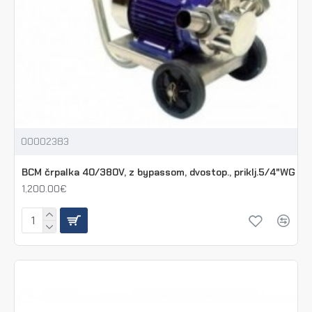
00002383
BCM črpalka 40/380V, z bypassom, dvostop., priklj.5/4"WG
1,200.00€