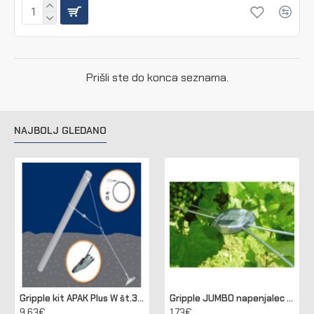
Prišli ste do konca seznama.
NAJBOLJ GLEDANO
Gripple kit APAK Plus W št.3 za sidranje lesenih in betonskih stebrov
Gripple JUMBO napenjalec za žico 2,50 - 3,15 mm (pakir. 20 kos)
9.63€
1.73€