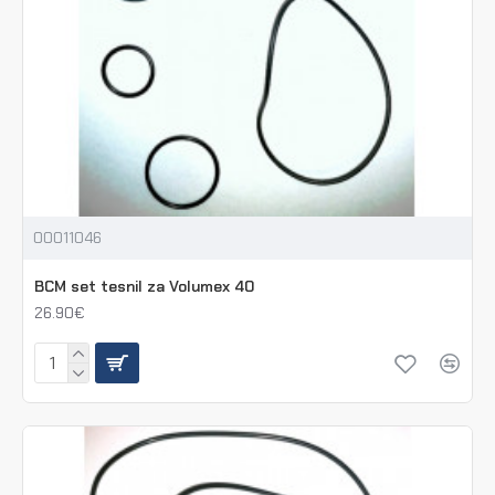
00011046
BCM set tesnil za Volumex 40
26.90€