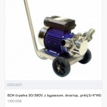
00024371
BCM črpalka 30/380V, z bypassom, dvostop., priklj.5/4"WG
1,100.00€