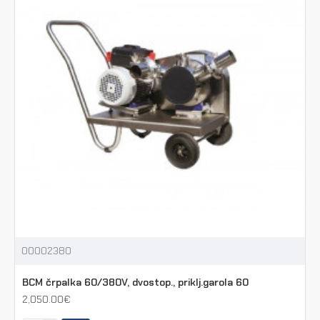
00002380
BCM črpalka 60/380V, dvostop., priklj.garola 60
2,050.00€