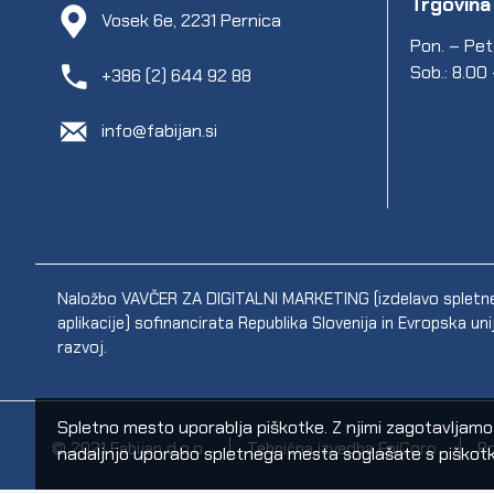
Trgovina
Vosek 6e, 2231 Pernica
Pon. – Pet.
Sob.: 8.00
+386 (2) 644 92 88
info@fabijan.si
Naložbo VAVČER ZA DIGITALNI MARKETING (izdelavo spletne s
aplikacije) sofinancirata Republika Slovenija in Evropska un
razvoj.
Spletno mesto uporablja piškotke. Z njimi zagotavljamo sp
© 2021 Fabijan d.o.o.
Tehnična izvedba EpiCoro
Po
nadaljnjo uporabo spletnega mesta soglašate s piškotk