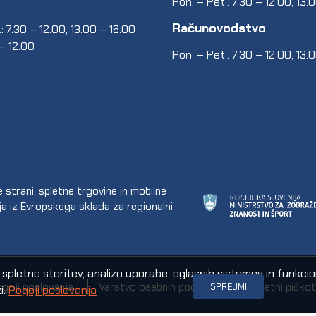
Pon. – Pet.: 7.30 – 12.00, 13.
Računovodstvo
: 7.30 – 12.00, 13.00 – 16.00
 – 12.00
Pon. – Pet.: 7.30 – 12.00, 13.
trani, spletne trgovine in mobilne
ija iz Evropskega sklada za regionalni
letno storitev, analizo uporabe, oglasnih sistemov in funkcional
goji poslovanja
Varstvo osebnih podatkov
Spletni piškot
SPREJMI
i.
Pogoji poslovanja