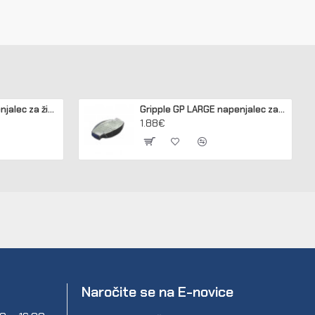
Gripple JUMBO napenjalec za žico 2,50 - 3,15 mm (pakir. 20 kos)
Gripple GP LARGE napenjalec za žico 3,2 - 4,2 mm (pakir. 20 kos)
1.88€
Naročite se na E-novice