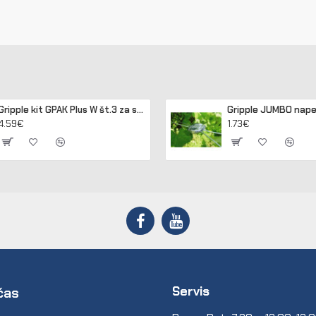
Gripple kit GPAK Plus W št.3 za sidranje lesenih in betonskih stebrov
4.59€
1.73€
Servis
čas