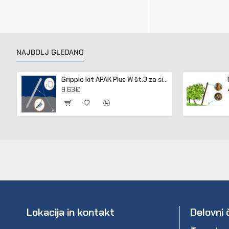
NAJBOLJ GLEDANO
Gripple kit APAK Plus W št.3 za sidranje lesenih in betonskih stebrov
9.63€
Lokacija in kontakt
Delovni 