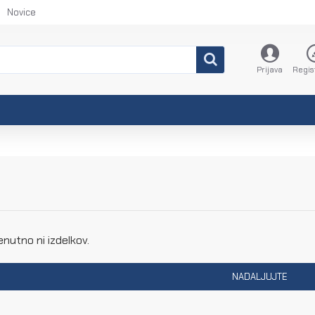
Novice
Prijava
Regis
renutno ni izdelkov.
NADALJUJTE