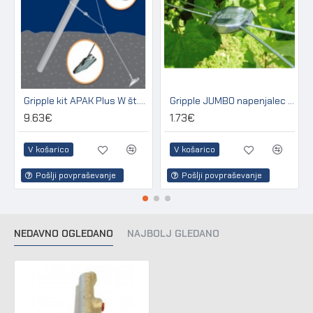
Gripple kit APAK Plus W št.3 za sidranje lesenih in betonskih stebrov
Gripple JUMBO napenjalec za žico 2,50 - 3,15 mm (pakir. 20 kos)
9.63€
1.73€
V košarico
V košarico
Pošlji povpraševanje
Pošlji povpraševanje
NEDAVNO OGLEDANO
NAJBOLJ GLEDANO