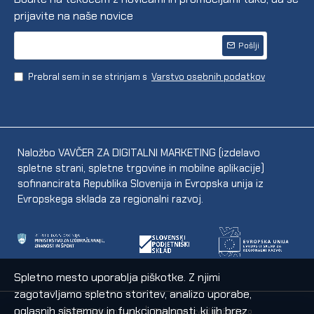
prijavite na naše novice
Pošlji
Prebral sem in se strinjam s
Varstvo osebnih podatkov
Naložbo VAVČER ZA DIGITALNI MARKETING (izdelavo
spletne strani, spletne trgovine in mobilne aplikacije)
sofinancirata Republika Slovenija in Evropska unija iz
Evropskega sklada za regionalni razvoj.
Spletno mesto uporablja piškotke. Z njimi
zagotavljamo spletno storitev, analizo uporabe,
oglasnih sistemov in funkcionalnosti, ki jih brez
© 2021 Fabijan d.o.o.
Tehnična izvedba EpiCoro