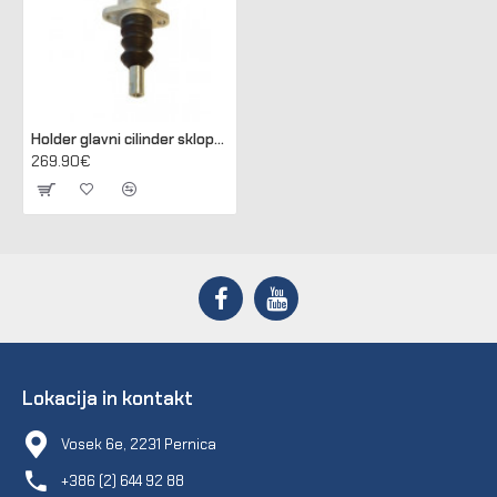
Holder glavni cilinder sklopke (115237)
269.90€
Lokacija in kontakt
Vosek 6e, 2231 Pernica
+386 (2) 644 92 88