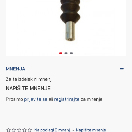
MNENJA
Za ta izdelek ni mnenj.
NAPIŠITE MNENJE
Prosimo
prijavite se
ali
registrirajte
za mnenje
Na podlagi 0 mnenj.
-
Napišite mnenje