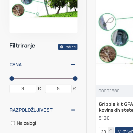
Filtriranje
Počisti
CENA
€
€
00003880
Gripple kit GPA
kovinskih steb
RAZPOLOŽLJIVOST
5.13€
Na zalogi
V KOŠA