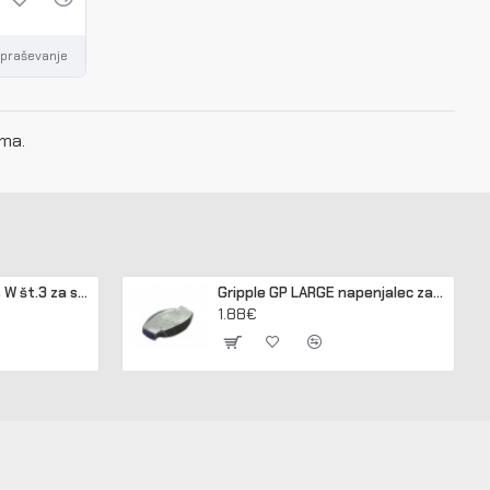
vpraševanje
ama.
Gripple kit GPAK Plus W št.3 za sidranje lesenih in betonskih stebrov
Gripple GP LARGE napenjalec za žico 3,2 - 4,2 mm
1.88€