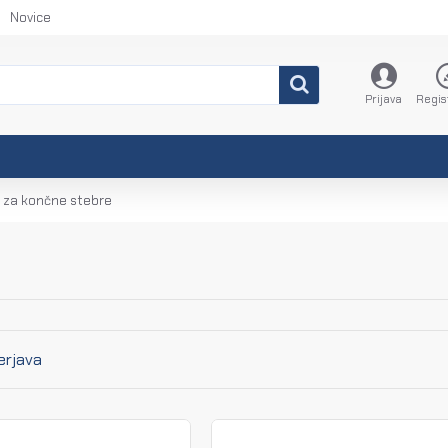
Novice
Prijava
Regis
i za končne stebre
erjava