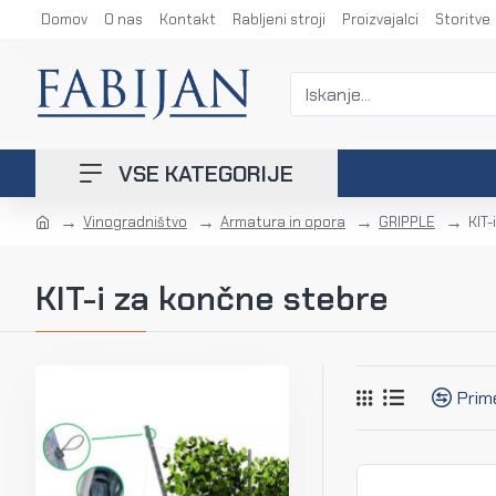
Domov
O nas
Kontakt
Rabljeni stroji
Proizvajalci
Storitve
VSE KATEGORIJE
Vinogradništvo
Armatura in opora
GRIPPLE
KIT-
KIT-i za končne stebre
Prim