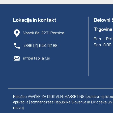
Lokacija in kontakt
Delovni 
Trgovina
Vosek 6e, 2231 Pernica
Pon. – Pet.
Sob.: 8.00
+386 (2) 644 92 88
info@fabijan.si
Naložbo VAVČER ZA DIGITALNI MARKETING (izdelavo spletne s
aplikacije) sofinancirata Republika Slovenija in Evropska un
razvoj.