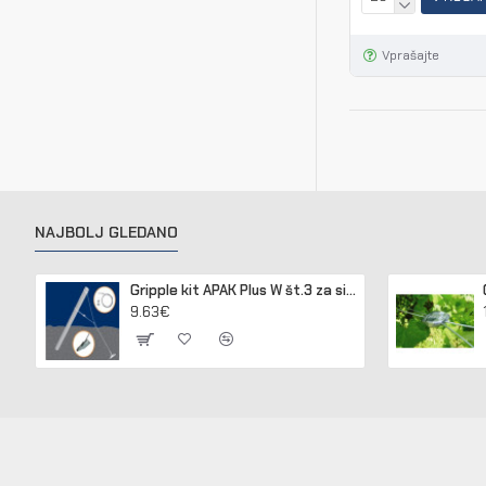
Vprašajte
NAJBOLJ GLEDANO
Gripple kit APAK Plus W št.3 za sidranje lesenih in betonskih stebrov
9.63€