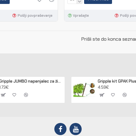
Pošlji povpraševanje
Vprašajte
Pošlji po
Prišli ste do konca sezn
Gripple JUMBO napenjalec za žico 2,50 - 3,15 mm (pakir. 20 kos)
1.73€
4.59€