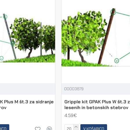
00003879
K Plus M št.3 za sidranje
Gripple kit GPAK Plus W št.3 z
rov
lesenih in betonskih stebrov
4.59€
RICO
V KOŠARICO