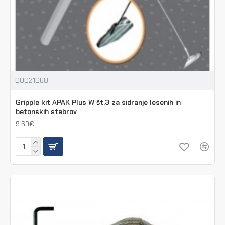
00021068
Gripple kit APAK Plus W št.3 za sidranje lesenih in
betonskih stebrov
9.63€