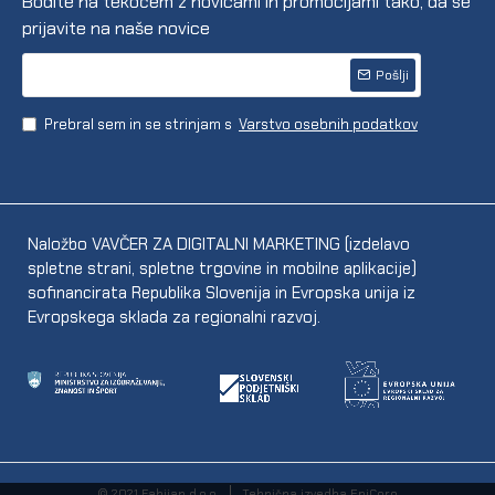
Bodite na tekočem z novicami in promocijami tako, da se
prijavite na naše novice
Pošlji
Prebral sem in se strinjam s
Varstvo osebnih podatkov
Naložbo VAVČER ZA DIGITALNI MARKETING (izdelavo
spletne strani, spletne trgovine in mobilne aplikacije)
sofinancirata Republika Slovenija in Evropska unija iz
Evropskega sklada za regionalni razvoj.
© 2021 Fabijan d.o.o.
Tehnična izvedba EpiCoro