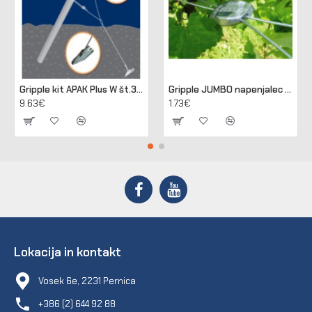
Gripple kit APAK Plus W št.3 za sidranje lesenih in betonskih stebrov
Gripple JUMBO napenjalec za žico 2,50 - 3,15 mm (pakir. 20 kos)
9.63€
1.73€
Lokacija in kontakt
Vosek 6e, 2231 Pernica
+386 (2) 644 92 88