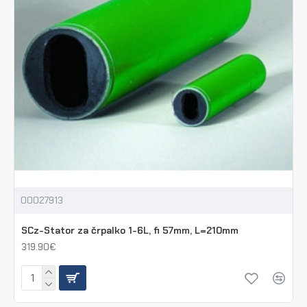
00027913
SCz-Stator za črpalko 1-6L, fi 57mm, L=210mm
319.90€