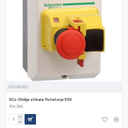
00049060
SCz-Ohišje stikala flotatorja ESK
104.36€