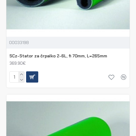
00033198
SCz-Stator za črpalko 2-6L, fi 70mm, L=265mm
369.90€