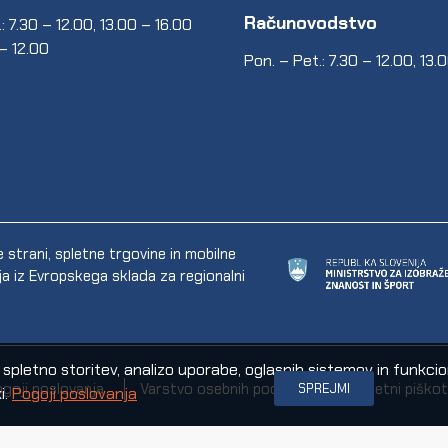
Računovodstvo
: 7.30 – 12.00, 13.00 – 16.00
 – 12.00
Pon. – Pet.: 7.30 – 12.00, 13.
trani, spletne trgovine in mobilne
ija iz Evropskega sklada za regionalni
letno storitev, analizo uporabe, oglasnih sistemov in funkcional
goji poslovanja
Varstvo osebnih podatkov
Spletni piškot
SPREJMI
i.
Pogoji poslovanja