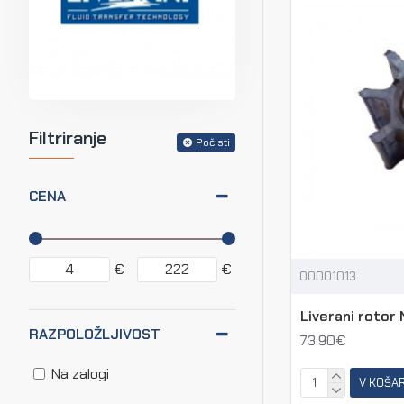
Filtriranje
Počisti
CENA
€
€
00001013
Liverani rotor
RAZPOLOŽLJIVOST
73.90€
Na zalogi
V KOŠA