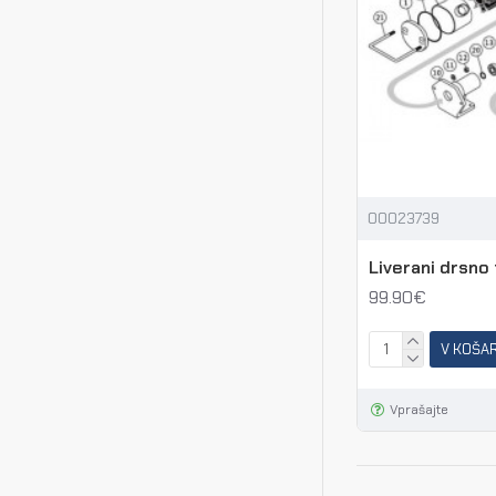
00023739
Liverani drsno
99.90€
V KOŠA
Vprašajte