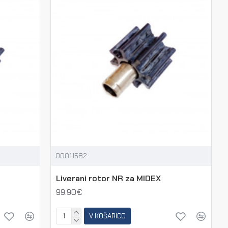
00011582
Liverani rotor NR za MIDEX
99.90€
V KOŠARICO