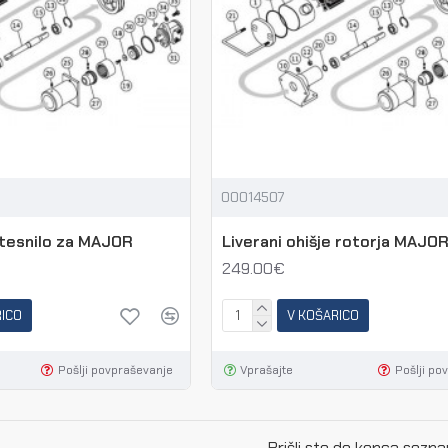
00014507
 tesnilo za MAJOR
Liverani ohišje rotorja MAJO
249.00€
RICO
V KOŠARICO
Pošlji povpraševanje
Vprašajte
Pošlji po
Prišli ste do konca sezn