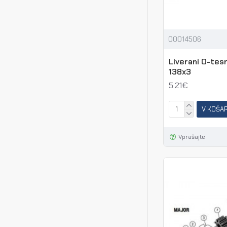
00014506
Liverani O-tes
138x3
5.21€
V KOŠA
Vprašajte