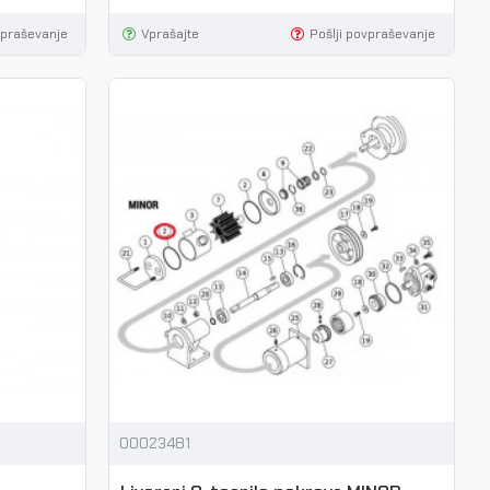
vpraševanje
Vprašajte
Pošlji povpraševanje
00023481