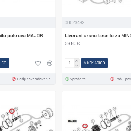
00023482
nilo pokrova MAJOR-
Liverani drsno tesnilo za MI
59.90€
RICO
V KOŠARICO
Pošlji povpraševanje
Vprašajte
Pošlji po