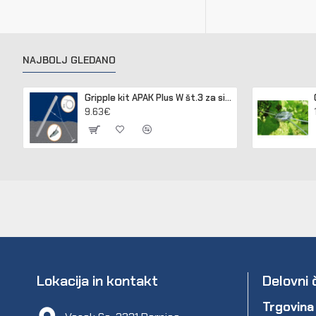
NAJBOLJ GLEDANO
Gripple kit APAK Plus W št.3 za sidranje lesenih in betonskih stebrov
9.63€
Lokacija in kontakt
Delovni 
Trgovina