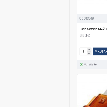
00013516
Konektor M-Ž 
9.90€
V KOŠA
Vprašajte