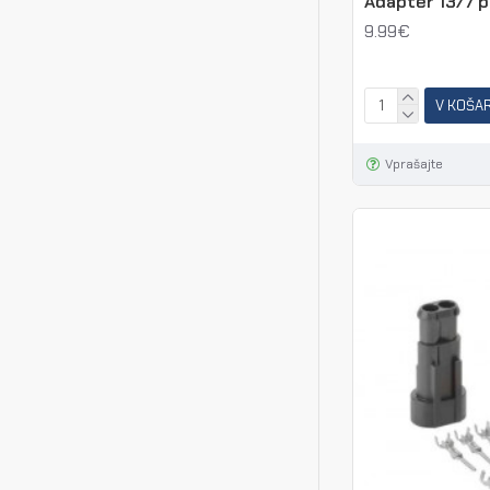
Adapter 13/7 po
9.99€
V KOŠA
Vprašajte