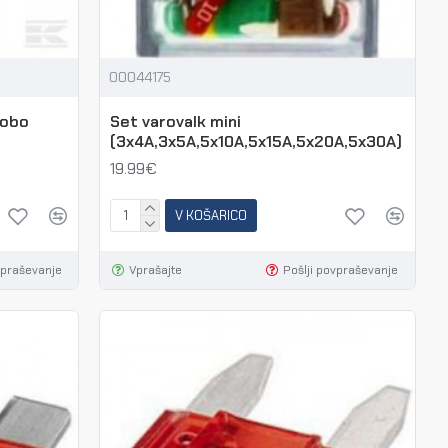
00044175
Cobo
Set varovalk mini
(3x4A,3x5A,5x10A,5x15A,5x20A,5x30A)
19.99€
V KOŠARICO
vpraševanje
Vprašajte
Pošlji povpraševanje