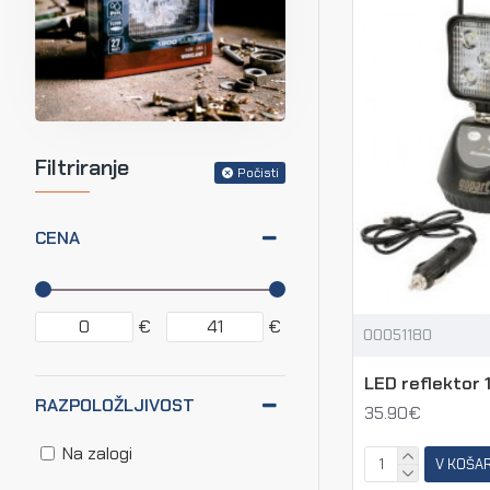
Filtriranje
Počisti
CENA
€
€
00051180
LED reflektor 1
RAZPOLOŽLJIVOST
35.90€
Na zalogi
V KOŠA