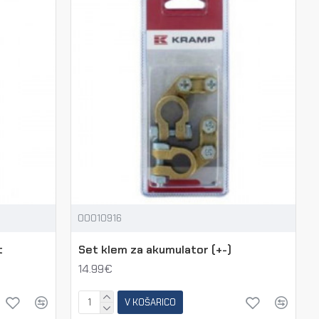
00010916
t
Set klem za akumulator (+-)
14.99€
V KOŠARICO