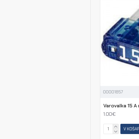
00001857
Varovalka 15 A 
1.00€
V KOŠA