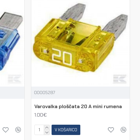
00005287
Varovalka ploščata 20 A mini rumena
1.00€
V KOŠARICO