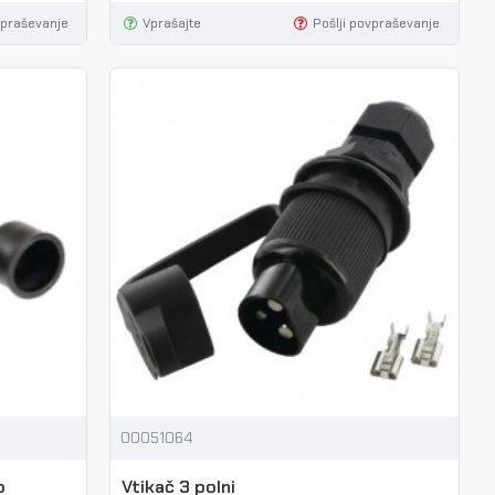
vpraševanje
Vprašajte
Pošlji povpraševanje
00051064
o
Vtikač 3 polni