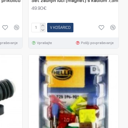
 prikolico
Set zadnjih luči (magnet) s kablom 7,5m
49.90€
V KOŠARICO
vpraševanje
Vprašajte
Pošlji povpraševanje