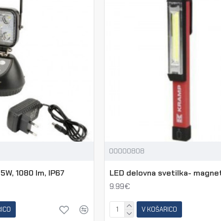
00000808
5W, 1080 lm, IP67
LED delovna svetilka- magne
9.99€
RICO
V KOŠARICO