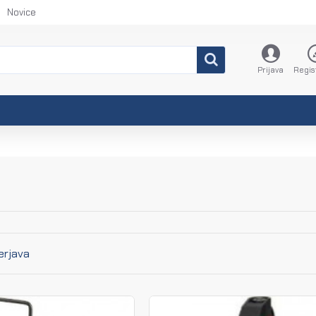
Novice
Prijava
Regis
erjava