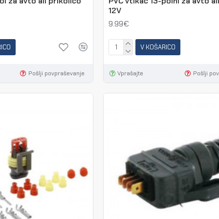
l za avto ali prikolico
PVC vtikač 13-polni za avto ali
12V
9.99€
RICO
V KOŠARICO
Pošlji povpraševanje
Vprašajte
Pošlji po