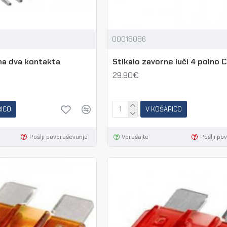
00018086
na dva kontakta
Stikalo zavorne luči 4 polno 
29.90€
RICO
V KOŠARICO
Pošlji povpraševanje
Vprašajte
Pošlji po