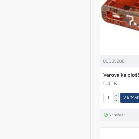
00005288
Varovalka plošč
0.40€
V KOŠA
Vprašajte