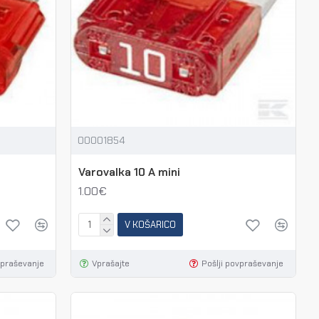
00001854
Varovalka 10 A mini
1.00€
V KOŠARICO
vpraševanje
Vprašajte
Pošlji povpraševanje