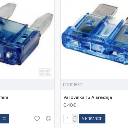
00001860
mini
Varovalka 15 A srednja
0.40€
RICO
V KOŠARICO