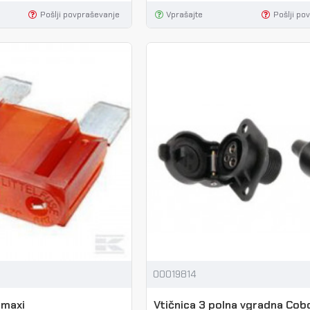
Pošlji povpraševanje
Vprašajte
Pošlji po
00019814
 maxi
Vtičnica 3 polna vgradna Cob