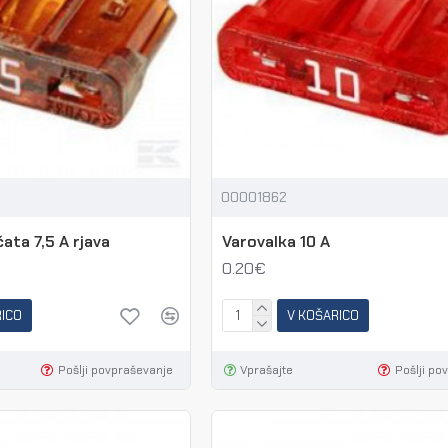
00001862
ata 7,5 A rjava
Varovalka 10 A
0.20€
RICO
V KOŠARICO
Pošlji povpraševanje
Vprašajte
Pošlji po