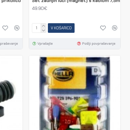
 prikolico
Set zadnjih luči (magnet) s kablom 7,5m
49.90€
V KOŠARICO
vpraševanje
Vprašajte
Pošlji povpraševanje