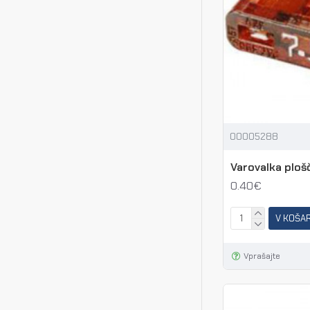
00005288
Varovalka plošč
0.40€
V KOŠA
Vprašajte