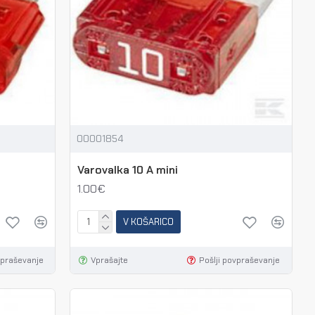
00001854
Varovalka 10 A mini
1.00€
V KOŠARICO
vpraševanje
Vprašajte
Pošlji povpraševanje