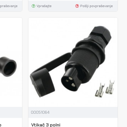
vpraševanje
Vprašajte
Pošlji povpraševanje
00051064
o
Vtikač 3 polni