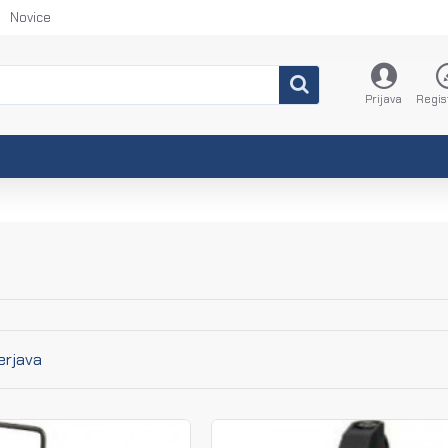
Novice
Prijava
Regis
erjava