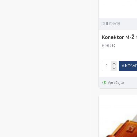
00013516
Konektor M-Ž 
9.90€
V KOŠA
Vprašajte