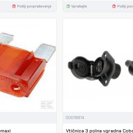
Pošlji povpraševanje
Vprašajte
Pošlji po
00019814
 maxi
Vtičnica 3 polna vgradna Cob