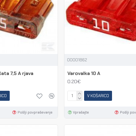
00001862
ata 7,5 A rjava
Varovalka 10 A
0.20€
RICO
V KOŠARICO
Pošlji povpraševanje
Vprašajte
Pošlji po