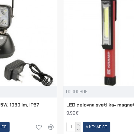
00000808
5W, 1080 lm, IP67
LED delovna svetilka- magne
9.99€
RICO
V KOŠARICO