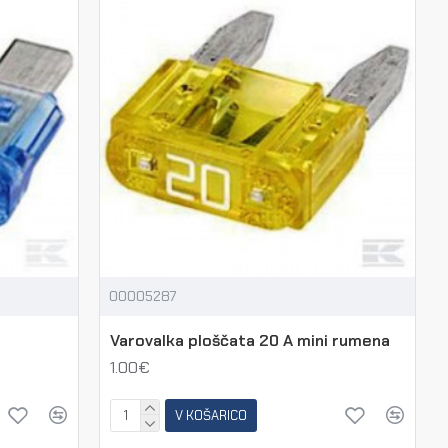
00005287
Varovalka ploščata 20 A mini rumena
1.00€
V KOŠARICO