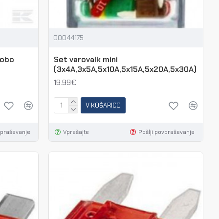
00044175
Cobo
Set varovalk mini
(3x4A,3x5A,5x10A,5x15A,5x20A,5x30A)
19.99€
V KOŠARICO
vpraševanje
Vprašajte
Pošlji povpraševanje