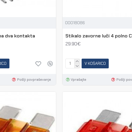
00018086
na dva kontakta
Stikalo zavorne luči 4 polno 
29.90€
RICO
V KOŠARICO
Pošlji povpraševanje
Vprašajte
Pošlji po