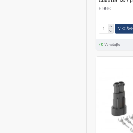
Adapter 13/7 po
9.99€
V KOŠA
Vprašajte