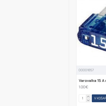
00001857
Varovalka 15 A 
1.00€
V KOŠA