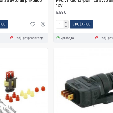
l za avto ali prikolico
PVC vtikač 13-polni za avto ali
12V
9.99€
RICO
V KOŠARICO
Pošlji povpraševanje
Vprašajte
Pošlji po