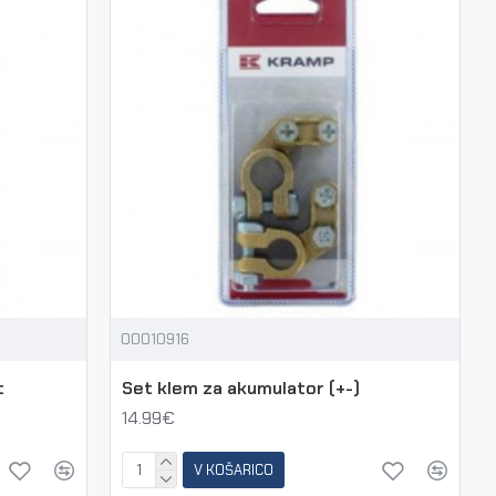
00010916
t
Set klem za akumulator (+-)
14.99€
V KOŠARICO