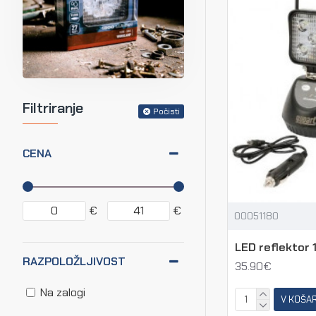
Filtriranje
Počisti
CENA
€
€
00051180
LED reflektor 1
RAZPOLOŽLJIVOST
35.90€
Na zalogi
V KOŠA