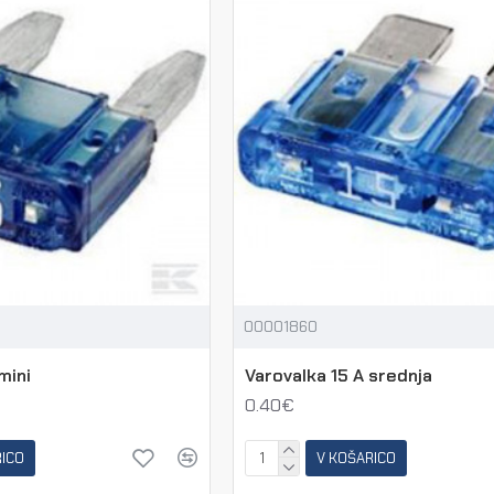
00001860
mini
Varovalka 15 A srednja
0.40€
RICO
V KOŠARICO