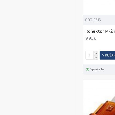
00013516
Konektor M-Ž 
9.90€
V KOŠA
Vprašajte