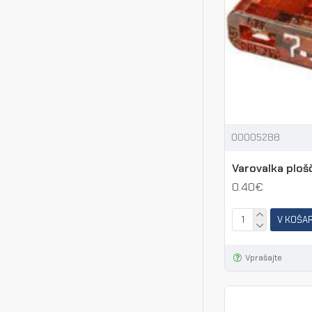
00005288
Varovalka plošč
0.40€
V KOŠA
Vprašajte