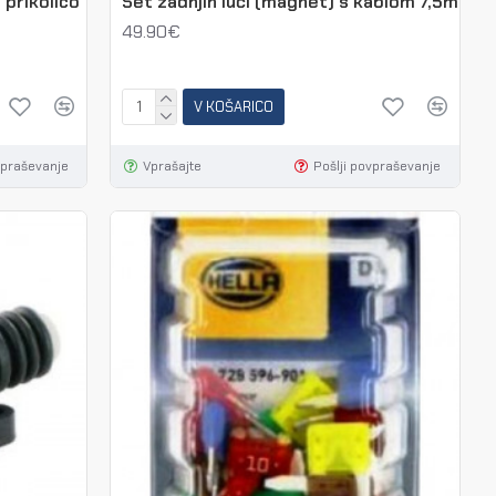
 prikolico
Set zadnjih luči (magnet) s kablom 7,5m
49.90€
V KOŠARICO
vpraševanje
Vprašajte
Pošlji povpraševanje