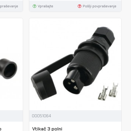
vpraševanje
Vprašajte
Pošlji povpraševanje
00051064
o
Vtikač 3 polni