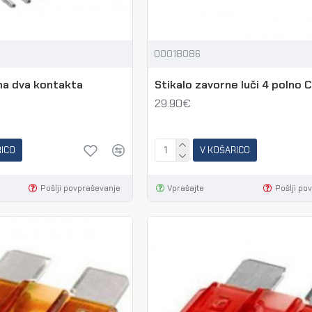
00018086
na dva kontakta
Stikalo zavorne luči 4 polno 
29.90€
RICO
V KOŠARICO
Pošlji povpraševanje
Vprašajte
Pošlji po