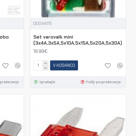
00044175
Cobo
Set varovalk mini
(3x4A,3x5A,5x10A,5x15A,5x20A,5x30A)
19.99€
V KOŠARICO
vpraševanje
Vprašajte
Pošlji povpraševanje