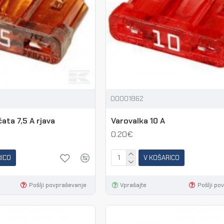
00001862
ata 7,5 A rjava
Varovalka 10 A
0.20€
RICO
V KOŠARICO
Pošlji povpraševanje
Vprašajte
Pošlji po