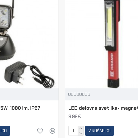
00000808
5W, 1080 lm, IP67
LED delovna svetilka- magne
9.99€
RICO
V KOŠARICO