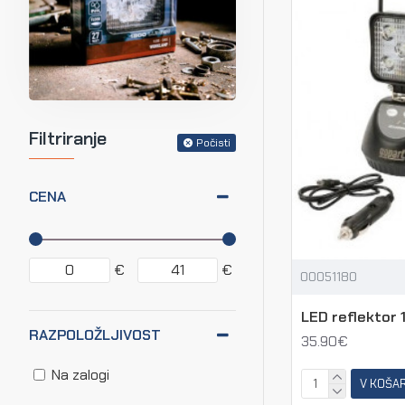
Filtriranje
Počisti
CENA
€
€
00051180
LED reflektor 1
RAZPOLOŽLJIVOST
35.90€
Na zalogi
V KOŠA