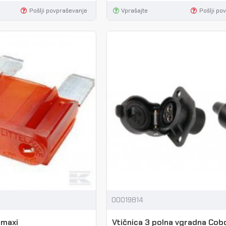
Pošlji povpraševanje
Vprašajte
Pošlji po
00019814
 maxi
Vtičnica 3 polna vgradna Cob