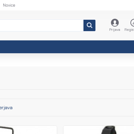
Novice
Prijava
Regis
erjava