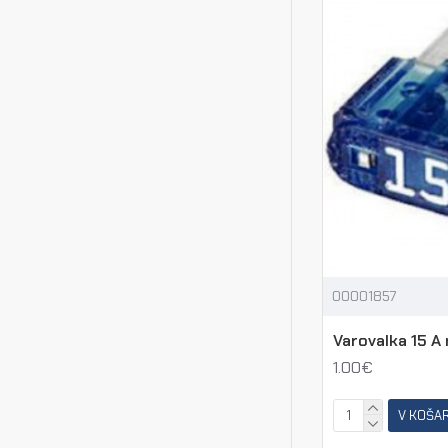
00001857
Varovalka 15 A 
1.00€
V KOŠA