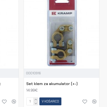
00010916
t
Set klem za akumulator (+-)
14.99€
V KOŠARICO