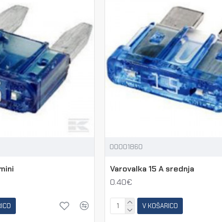
00001860
mini
Varovalka 15 A srednja
0.40€
RICO
V KOŠARICO