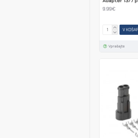
Adapter 13/7 po
9.99€
V KOŠA
Vprašajte