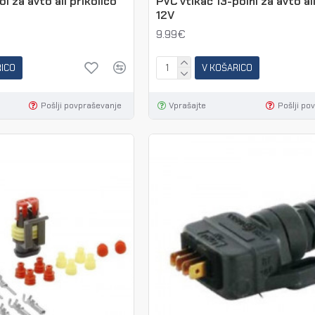
l za avto ali prikolico
PVC vtikač 13-polni za avto ali
12V
9.99€
RICO
V KOŠARICO
Pošlji povpraševanje
Vprašajte
Pošlji po