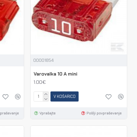
00001854
Varovalka 10 A mini
1.00€
V KOŠARICO
vpraševanje
Vprašajte
Pošlji povpraševanje