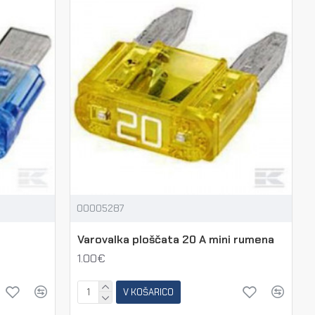
00005287
Varovalka ploščata 20 A mini rumena
1.00€
V KOŠARICO