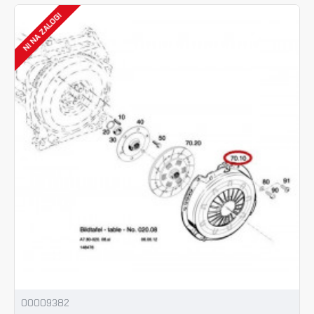
NI NA ZALOGI
00009382