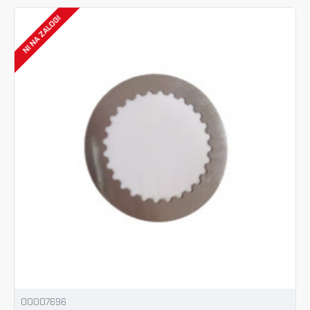
NI NA ZALOGI
00007696