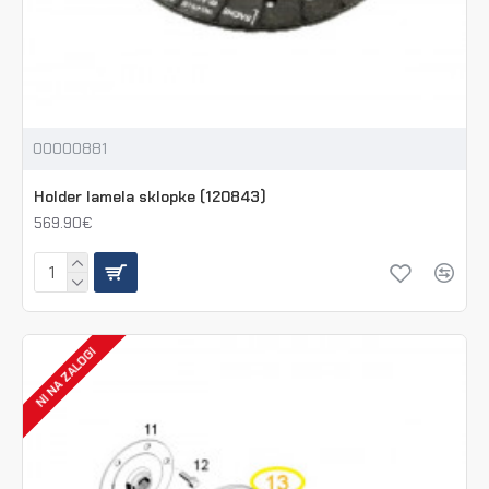
00000881
Holder lamela sklopke (120843)
569.90€
NI NA ZALOGI