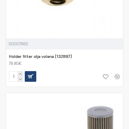
00007882
Holder filter olja volana (132897)
79.90€