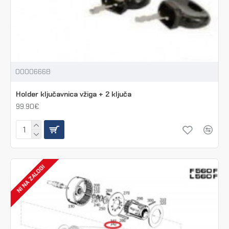
00006668
Holder ključavnica vžiga + 2 ključa
99.90€
NI NA ZALOGI