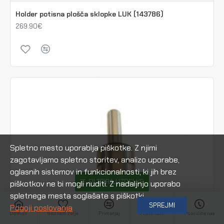
Holder potisna plošča sklopke LUK (143786)
269.90€
Spletno mesto uporablja piškotke. Z njimi
zagotavljamo spletno storitev, analizo uporabe,
oglasnih sistemov in funkcionalnosti, ki jih brez
FILTRIRAJ IZDELKE
piškotkov ne bi mogli nuditi. Z nadaljnjo uporabo
spletnega mesta soglašate s piškotki.
SPREJMI
Pogoji poslovanja
Domov
Seznam želja
Primerjaj
Pišite nam
Pokličite nas